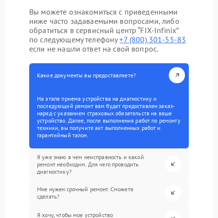
Вы можете ознакомиться с приведенными
ниже часто задаваемыми вопросами, либо
обратиться в сервисный центр “FIX-Infinix”
по следующему телефону
+7 (800) 301-55-83
если не нашли ответ на свой вопрос.
Какие документы вы предоставляете?
На этапе приема устройства на диагностику и
последующий ремонт вам будет предоставлен заказ-
наряд с указанием страховых обязательств на ваше
устройство. Далее, после выполнения работ по ремонту
техники, вы получите акт выполненных работ и
гарантийный талон.
Я уже знаю в чем неисправность и какой
ремонт необходим. Для чего проводить
диагностику?
Мне нужен срочный ремонт. Сможете
сделать?
Я хочу, чтобы мое устройство