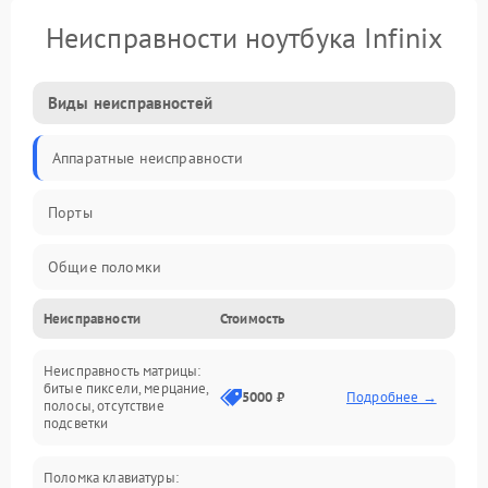
Неисправности ноутбука Infinix
Виды неисправностей
Аппаратные неисправности
Порты
Общие поломки
Неисправности
Стоимость
Устройства
Неисправность матрицы:
Программные ошибки
битые пиксели, мерцание,
5000 ₽
Подробнее →
полосы, отсутствие
подсветки
Электрические и системные сбои
Поломка клавиатуры:
Интерфейсные проблемы