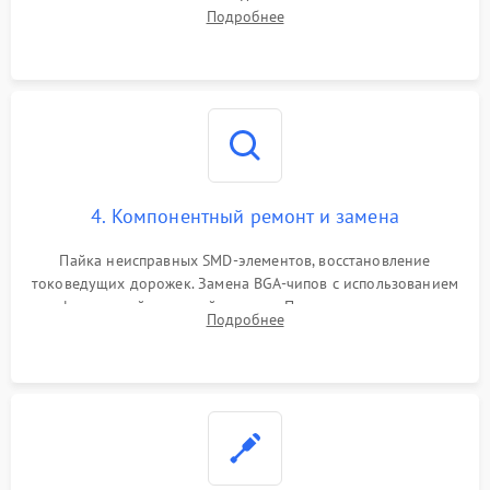
дежурных напряжений. Проверка цепей питания,
Подробнее
мультиконтроллера, процессора и видеочипа.
4. Компонентный ремонт и замена
Пайка неисправных SMD-элементов, восстановление
токоведущих дорожек. Замена BGA-чипов с использованием
инфракрасной паяльной станции. Прошивка микросхемы
Подробнее
BIOS или замена поврежденных портов USB