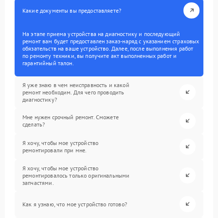
Какие документы вы предоставляете?
На этапе приема устройства на диагностику и последующий
ремонт вам будет предоставлен заказ-наряд с указанием страховых
обязательств на ваше устройство. Далее, после выполнения работ
по ремонту техники, вы получите акт выполненных работ и
гарантийный талон.
Я уже знаю в чем неисправность и какой
ремонт необходим. Для чего проводить
диагностику?
Мне нужен срочный ремонт. Сможете
сделать?
Я хочу, чтобы мое устройство
ремонтировали при мне.
Я хочу, чтобы мое устройство
ремонтировалось только оригинальными
запчастями.
Как я узнаю, что мое устройство готово?