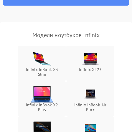
износа термопасты или
2500 ₽
Подробнее →
неисправности кулера
Выход из строя SSD или
HDD: медленная загрузка,
3000 ₽
Подробнее →
ошибки чтения,
пропадание диска
Модели ноутбуков Infinix
Неисправность
оперативной памяти:
2000 ₽
Подробнее →
вылеты приложений,
синие экраны
Infinix InBook X3
Infinix XL23
Slim
Проблемы Wi‑Fi или
2500 ₽
Подробнее →
Bluetooth модулей
Infinix InBook X2
Infinix InBook Air
Plus
Pro+