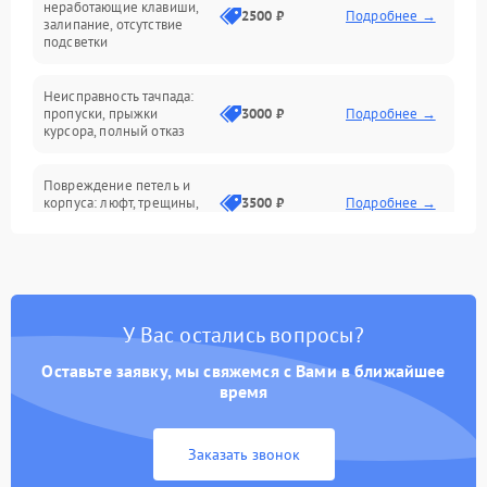
неработающие клавиши,
2500 ₽
Подробнее →
залипание, отсутствие
подсветки
Батарея
Неисправность тачпада:
Сеть и интернет
пропуски, прыжки
3000 ₽
Подробнее →
курсора, полный отказ
Система охлаждения
Повреждение петель и
корпуса: люфт, трещины,
3500 ₽
Подробнее →
деформация
Проблемы аккумулятора:
быстрая разрядка,
2500 ₽
Подробнее →
невозможность зарядки,
вздутие
У Вас остались вопросы?
Оставьте заявку, мы свяжемся с Вами в ближайшее
Неисправность зарядного
время
устройства или разъёма
2000 ₽
Подробнее →
питания
Заказать звонок
Перегрев из‑за пыли,