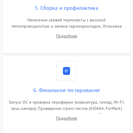
5. Сборка и профилактика
Нанесение свежей термопасты с высокой
теплопроводностью и замена термопрокладок. Установка
системы охлаждения, подключение всех внутренних
Подробнее
шлейфов, модулей памяти и накопителей. Предварительная
сборка корпуса.
6. Финальное тестирование
Запуск ОС и проверка периферии (клавиатура, тачпад, Wi-Fi,
звук, камера). Проведение стресс-тестов (AIDA64, FurMark)
для контроля температурного режима и стабильности
Подробнее
системы под пиковой нагрузкой.