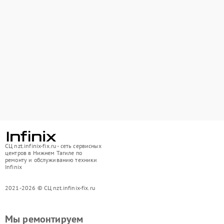
СЦ nzt.infinix-fix.ru - сеть сервисных
центров в Нижнем Тагиле по
ремонту и обслуживанию техники
Infinix
2021-2026 © СЦ nzt.infinix-fix.ru
Мы ремонтируем