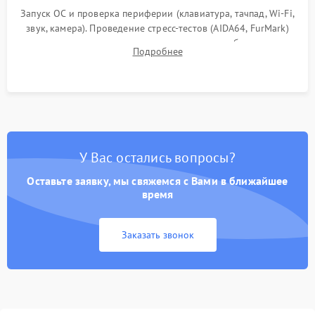
Запуск ОС и проверка периферии (клавиатура, тачпад, Wi-Fi,
звук, камера). Проведение стресс-тестов (AIDA64, FurMark)
для контроля температурного режима и стабильности
Подробнее
системы под пиковой нагрузкой.
У Вас остались вопросы?
Оставьте заявку, мы свяжемся с Вами в ближайшее
время
Заказать звонок