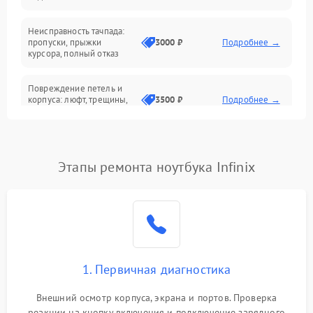
Батарея
Неисправность тачпада:
Сеть и интернет
пропуски, прыжки
3000 ₽
Подробнее →
курсора, полный отказ
Система охлаждения
Повреждение петель и
корпуса: люфт, трещины,
3500 ₽
Подробнее →
деформация
Проблемы аккумулятора:
быстрая разрядка,
2500 ₽
Подробнее →
Этапы ремонта ноутбука Infinix
невозможность зарядки,
вздутие
Неисправность зарядного
устройства или разъёма
2000 ₽
Подробнее →
питания
1. Первичная диагностика
Перегрев из‑за пыли,
износа термопасты или
2500 ₽
Подробнее →
неисправности кулера
Внешний осмотр корпуса, экрана и портов. Проверка
реакции на кнопку включения и подключение зарядного