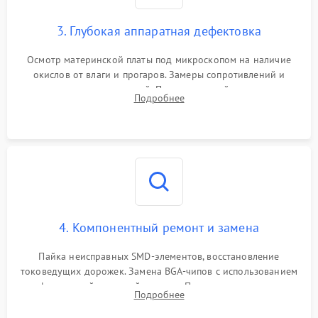
3. Глубокая аппаратная дефектовка
Осмотр материнской платы под микроскопом на наличие
окислов от влаги и прогаров. Замеры сопротивлений и
дежурных напряжений. Проверка цепей питания,
Подробнее
мультиконтроллера, процессора и видеочипа.
4. Компонентный ремонт и замена
Пайка неисправных SMD-элементов, восстановление
токоведущих дорожек. Замена BGA-чипов с использованием
инфракрасной паяльной станции. Прошивка микросхемы
Подробнее
BIOS или замена поврежденных портов USB