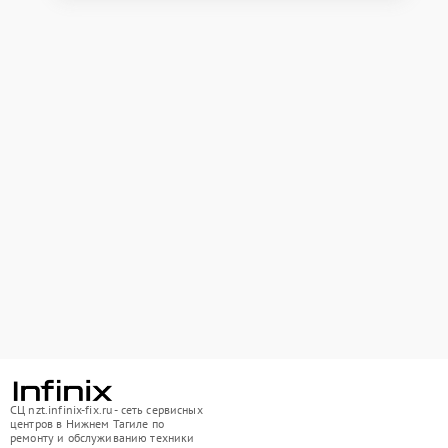
СЦ nzt.infinix-fix.ru - сеть сервисных
центров в Нижнем Тагиле по
ремонту и обслуживанию техники