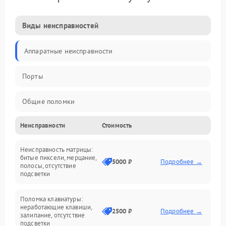
Виды неисправностей
Аппаратные неисправности
Порты
Общие поломки
Неисправности
Стоимость
Устройства
Неисправность матрицы:
Программные ошибки
битые пиксели, мерцание,
5000 ₽
Подробнее →
полосы, отсутствие
подсветки
Электрические и системные сбои
Поломка клавиатуры:
Интерфейсные проблемы
неработающие клавиши,
2500 ₽
Подробнее →
залипание, отсутствие
подсветки