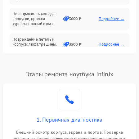
Батарея
Неисправность тачпада:
Сеть и интернет
пропуски, прыжки
3000 ₽
Подробнее →
курсора, полный отказ
Система охлаждения
Повреждение петель и
корпуса: люфт, трещины,
3500 ₽
Подробнее →
деформация
Проблемы аккумулятора:
быстрая разрядка,
2500 ₽
Подробнее →
Этапы ремонта ноутбука Infinix
невозможность зарядки,
вздутие
Неисправность зарядного
устройства или разъёма
2000 ₽
Подробнее →
питания
1. Первичная диагностика
Перегрев из‑за пыли,
износа термопасты или
2500 ₽
Подробнее →
неисправности кулера
Внешний осмотр корпуса, экрана и портов. Проверка
реакции на кнопку включения и подключение зарядного