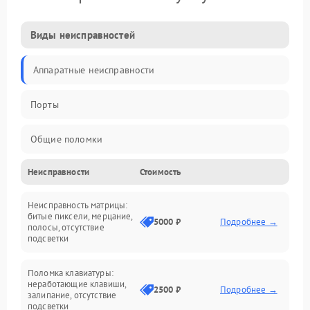
Виды неисправностей
Аппаратные неисправности
Порты
Общие поломки
Неисправности
Стоимость
Устройства
Неисправность матрицы:
Программные ошибки
битые пиксели, мерцание,
5000 ₽
Подробнее →
полосы, отсутствие
подсветки
Электрические и системные сбои
Поломка клавиатуры:
Интерфейсные проблемы
неработающие клавиши,
2500 ₽
Подробнее →
залипание, отсутствие
подсветки