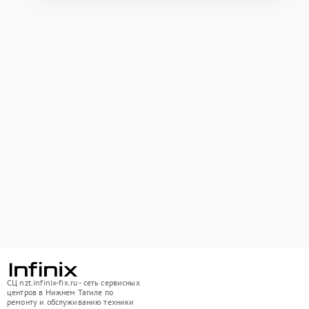
СЦ nzt.infinix-fix.ru - сеть сервисных
центров в Нижнем Тагиле по
ремонту и обслуживанию техники