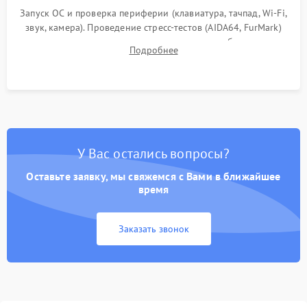
Запуск ОС и проверка периферии (клавиатура, тачпад, Wi-Fi,
звук, камера). Проведение стресс-тестов (AIDA64, FurMark)
для контроля температурного режима и стабильности
Подробнее
системы под пиковой нагрузкой.
У Вас остались вопросы?
Оставьте заявку, мы свяжемся с Вами в ближайшее
время
Заказать звонок