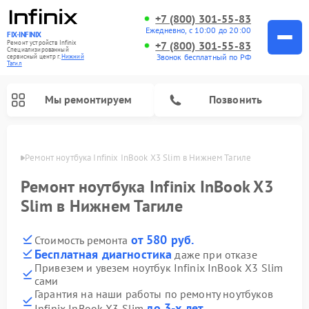
+7 (800) 301-55-83
Ежедневно, с 10:00 до 20:00
FIX-INFINIX
Ремонт устройств Infinix
+7 (800) 301-55-83
Специализированный
Звонок бесплатный по РФ
cервисный центр г.
Нижний
Тагил
Мы ремонтируем
Позвонить
агиле
Ремонт ноутбука Infinix InBook X3 Slim в Нижнем Тагиле
Ремонт ноутбука Infinix InBook X3
Slim в Нижнем Тагиле
от 580 руб.
Стоимость ремонта
Бесплатная диагностика
даже при отказе
Привезем и увезем ноутбук Infinix InBook X3 Slim
сами
Гарантия на наши работы по ремонту ноутбуков
до 3-х лет
Infinix InBook X3 Slim