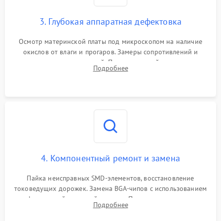
3. Глубокая аппаратная дефектовка
Осмотр материнской платы под микроскопом на наличие
окислов от влаги и прогаров. Замеры сопротивлений и
дежурных напряжений. Проверка цепей питания,
Подробнее
мультиконтроллера, процессора и видеочипа.
4. Компонентный ремонт и замена
Пайка неисправных SMD-элементов, восстановление
токоведущих дорожек. Замена BGA-чипов с использованием
инфракрасной паяльной станции. Прошивка микросхемы
Подробнее
BIOS или замена поврежденных портов USB