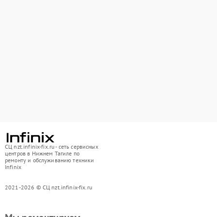
СЦ nzt.infinix-fix.ru - сеть сервисных
центров в Нижнем Тагиле по
ремонту и обслуживанию техники
Infinix
2021-2026 © СЦ nzt.infinix-fix.ru