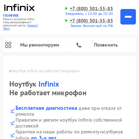
+7 (800) 301-55-83
Ежедневно, с 10:00 до 20:00
FIX-INFINIX
Ремонт устройств Infinix
+7 (800) 301-55-83
Специализированный
Звонок бесплатный по РФ
cервисный центр г.
Нижний
Тагил
Мы ремонтируем
Позвонить
агиле
Ноутбук Infinix не работает микрофон
Ноутбук
Infinix
Не работает микрофон
Бесплатная диагностика
даже при отказе от
ремонта
Привезем и увезем ноутбук Infinix собственной
доставкой
Гарантия на наши работы по ремонту ноутбуков
до 3-х лет
Infinix