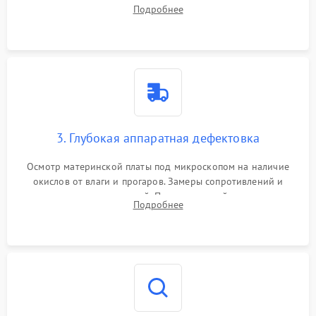
системы охлаждения, очистка кулера от пыли и удаление
Подробнее
высохшей термопасты с кристаллов чипов.
3. Глубокая аппаратная дефектовка
Осмотр материнской платы под микроскопом на наличие
окислов от влаги и прогаров. Замеры сопротивлений и
дежурных напряжений. Проверка цепей питания,
Подробнее
мультиконтроллера, процессора и видеочипа.