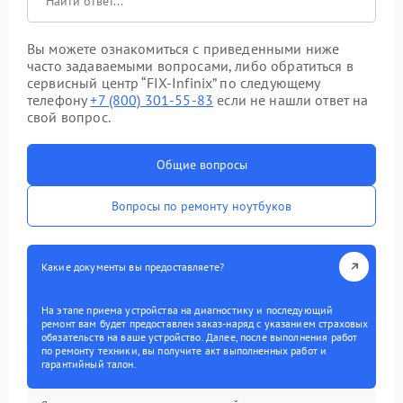
Вы можете ознакомиться с приведенными ниже
часто задаваемыми вопросами, либо обратиться в
сервисный центр “FIX-Infinix” по следующему
телефону
+7 (800) 301-55-83
если не нашли ответ на
свой вопрос.
Общие вопросы
Вопросы по ремонту ноутбуков
Какие документы вы предоставляете?
На этапе приема устройства на диагностику и последующий
ремонт вам будет предоставлен заказ-наряд с указанием страховых
обязательств на ваше устройство. Далее, после выполнения работ
по ремонту техники, вы получите акт выполненных работ и
гарантийный талон.