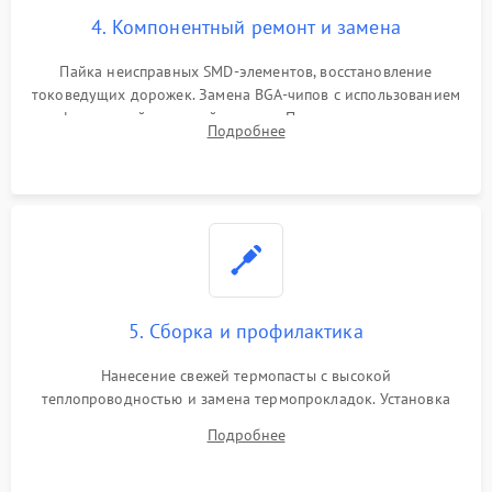
4. Компонентный ремонт и замена
Пайка неисправных SMD-элементов, восстановление
токоведущих дорожек. Замена BGA-чипов с использованием
инфракрасной паяльной станции. Прошивка микросхемы
Подробнее
BIOS или замена поврежденных портов USB
5. Сборка и профилактика
Нанесение свежей термопасты с высокой
теплопроводностью и замена термопрокладок. Установка
системы охлаждения, подключение всех внутренних
Подробнее
шлейфов, модулей памяти и накопителей. Предварительная
сборка корпуса.