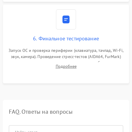
6. Финальное тестирование
Запуск ОС и проверка периферии (клавиатура, тачпад, Wi-Fi,
звук, камера). Проведение стресс-тестов (AIDA64, FurMark)
для контроля температурного режима и стабильности
Подробнее
системы под пиковой нагрузкой.
FAQ. Ответы на вопросы