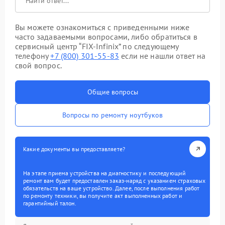
Вы можете ознакомиться с приведенными ниже
часто задаваемыми вопросами, либо обратиться в
сервисный центр “FIX-Infinix” по следующему
телефону
+7 (800) 301-55-83
если не нашли ответ на
свой вопрос.
Общие вопросы
Вопросы по ремонту ноутбуков
Какие документы вы предоставляете?
На этапе приема устройства на диагностику и последующий
ремонт вам будет предоставлен заказ-наряд с указанием страховых
обязательств на ваше устройство. Далее, после выполнения работ
по ремонту техники, вы получите акт выполненных работ и
гарантийный талон.