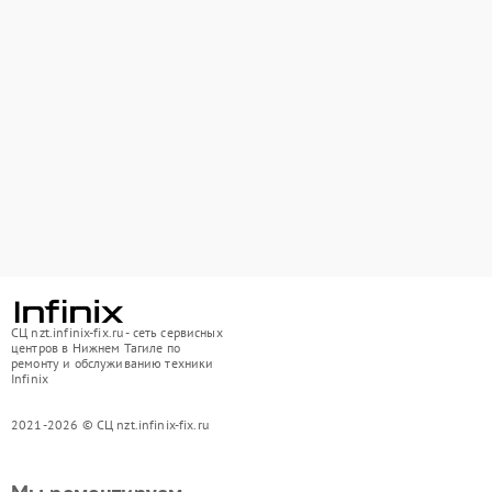
СЦ nzt.infinix-fix.ru - сеть сервисных
центров в Нижнем Тагиле по
ремонту и обслуживанию техники
Infinix
2021-2026 © СЦ nzt.infinix-fix.ru