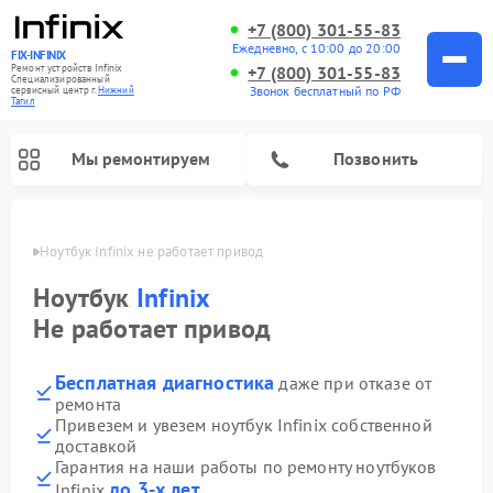
+7 (800) 301-55-83
Ежедневно, с 10:00 до 20:00
FIX-INFINIX
Ремонт устройств Infinix
+7 (800) 301-55-83
Специализированный
Звонок бесплатный по РФ
cервисный центр г.
Нижний
Тагил
Мы ремонтируем
Позвонить
агиле
Ноутбук Infinix не работает привод
Ноутбук
Infinix
Не работает привод
Бесплатная диагностика
даже при отказе от
ремонта
Привезем и увезем ноутбук Infinix собственной
доставкой
Гарантия на наши работы по ремонту ноутбуков
до 3-х лет
Infinix