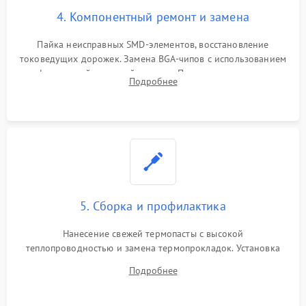
4. Компонентный ремонт и замена
Пайка неисправных SMD-элементов, восстановление
токоведущих дорожек. Замена BGA-чипов с использованием
инфракрасной паяльной станции. Прошивка микросхемы
Подробнее
BIOS или замена поврежденных портов USB
5. Сборка и профилактика
Нанесение свежей термопасты с высокой
теплопроводностью и замена термопрокладок. Установка
системы охлаждения, подключение всех внутренних
Подробнее
шлейфов, модулей памяти и накопителей. Предварительная
сборка корпуса.