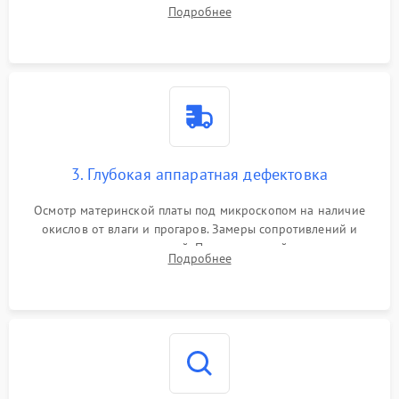
системы охлаждения, очистка кулера от пыли и удаление
Подробнее
высохшей термопасты с кристаллов чипов.
3. Глубокая аппаратная дефектовка
Осмотр материнской платы под микроскопом на наличие
окислов от влаги и прогаров. Замеры сопротивлений и
дежурных напряжений. Проверка цепей питания,
Подробнее
мультиконтроллера, процессора и видеочипа.