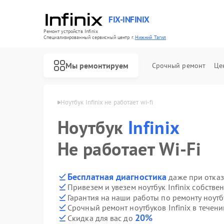
FIX-INFINIX
Ремонт устройств Infinix
Специализированный cервисный центр г.
Нижний Тагил
Мы ремонтируем
Срочный ремонт
Це
nix в Нижнем Тагиле
Ноутбук Infinix не работает wi-fi
Ноутбук
Infinix
Не работает Wi-Fi
Бесплатная диагностика
даже при отказ
Привезем и увезем ноутбук Infinix собстве
Гарантия на наши работы по ремонту ноутб
Срочный ремонт ноутбуков Infinix в течени
20%
Скидка для вас до