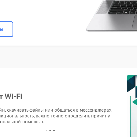
ны
т Wi‑Fi
йн, скачивать файлы или общаться в мессенджерах.
нкциональность, важно точно определить причину
сиональной помощью.
справности модуля Wi‑Fi: