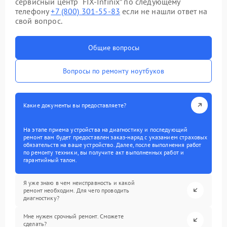
сервисный центр “FIX-Infinix” по следующему
телефону
+7 (800) 301-55-83
если не нашли ответ на
свой вопрос.
Общие вопросы
Вопросы по ремонту ноутбуков
Какие документы вы предоставляете?
На этапе приема устройства на диагностику и последующий
ремонт вам будет предоставлен заказ-наряд с указанием страховых
обязательств на ваше устройство. Далее, после выполнения работ
по ремонту техники, вы получите акт выполненных работ и
гарантийный талон.
Я уже знаю в чем неисправность и какой
ремонт необходим. Для чего проводить
диагностику?
Мне нужен срочный ремонт. Сможете
сделать?