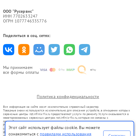
ООО "Русервис"
ИНН 7702633247
ОГРН 1077746335776
Поделиться в соц. сетях:
Мы принимаем
все формы оплаты
Политика конфиденциальности
Вся информация на сайте носит исключительно справочный характер.
Товарные знаки используются исключительно для описания устройств, в отношении которых
сервисные центры nzt.infinix-fix.ru предоставляют услуги по ремонту. Услуги оказываются в
неавторизованных сервисных центрах nzt.infinix-fix.ru, которые не связаны с
правообладателями товарных знаков или их официальными представителями.
Ремонт осуществляется для устройств, уже введенных в гражданский оборот в соответствии
Этот сайт использует файлы cookie. Вы можете
со статьей 1487 ГК РФ.
Использование товарных знаков не преследует цели индивидуализации услуг или введения
ознакомиться с
правилами использования
Согласен
потребителей в заблуждение, а служит для информирования о предоставляемых услугах по