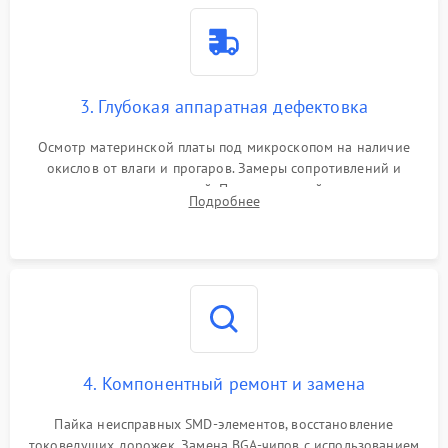
3. Глубокая аппаратная дефектовка
Осмотр материнской платы под микроскопом на наличие
окислов от влаги и прогаров. Замеры сопротивлений и
дежурных напряжений. Проверка цепей питания,
Подробнее
мультиконтроллера, процессора и видеочипа.
4. Компонентный ремонт и замена
Пайка неисправных SMD-элементов, восстановление
токоведущих дорожек. Замена BGA-чипов с использованием