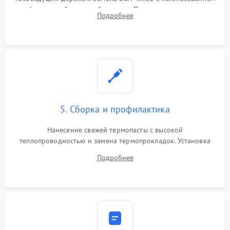
инфракрасной паяльной станции. Прошивка микросхемы
Подробнее
BIOS или замена поврежденных портов USB
5. Сборка и профилактика
Нанесение свежей термопасты с высокой
теплопроводностью и замена термопрокладок. Установка
системы охлаждения, подключение всех внутренних
Подробнее
шлейфов, модулей памяти и накопителей. Предварительная
сборка корпуса.