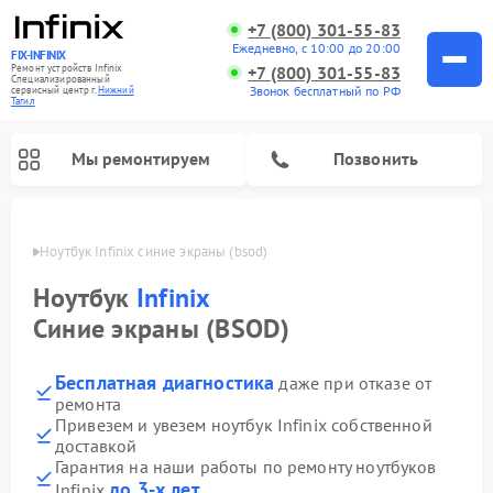
+7 (800) 301-55-83
Ежедневно, с 10:00 до 20:00
FIX-INFINIX
Ремонт устройств Infinix
+7 (800) 301-55-83
Специализированный
Звонок бесплатный по РФ
cервисный центр г.
Нижний
Тагил
Мы ремонтируем
Позвонить
агиле
Ноутбук Infinix синие экраны (bsod)
Ноутбук
Infinix
Синие экраны (BSOD)
Бесплатная диагностика
даже при отказе от
ремонта
Привезем и увезем ноутбук Infinix собственной
доставкой
Гарантия на наши работы по ремонту ноутбуков
до 3-х лет
Infinix