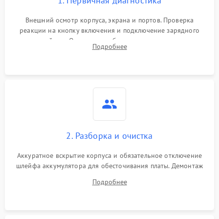
1. Первичная диагностика
Внешний осмотр корпуса, экрана и портов. Проверка
реакции на кнопку включения и подключение зарядного
устройства. Оценка потребления тока с помощью
Подробнее
лабораторного блока питания для локализации проблемы.
2. Разборка и очистка
Аккуратное вскрытие корпуса и обязательное отключение
шлейфа аккумулятора для обесточивания платы. Демонтаж
системы охлаждения, очистка кулера от пыли и удаление
Подробнее
высохшей термопасты с кристаллов чипов.