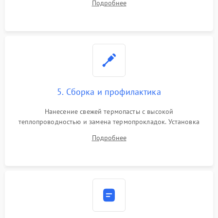
Подробнее
BIOS или замена поврежденных портов USB
5. Сборка и профилактика
Нанесение свежей термопасты с высокой
теплопроводностью и замена термопрокладок. Установка
системы охлаждения, подключение всех внутренних
Подробнее
шлейфов, модулей памяти и накопителей. Предварительная
сборка корпуса.