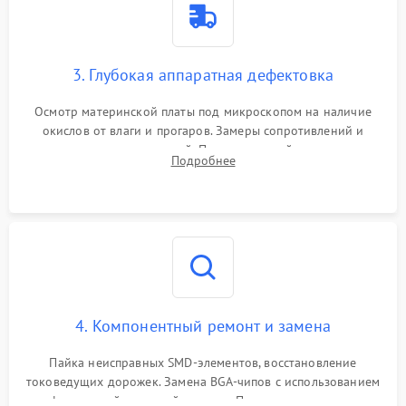
3. Глубокая аппаратная дефектовка
Осмотр материнской платы под микроскопом на наличие
окислов от влаги и прогаров. Замеры сопротивлений и
дежурных напряжений. Проверка цепей питания,
Подробнее
мультиконтроллера, процессора и видеочипа.
4. Компонентный ремонт и замена
Пайка неисправных SMD-элементов, восстановление
токоведущих дорожек. Замена BGA-чипов с использованием
инфракрасной паяльной станции. Прошивка микросхемы