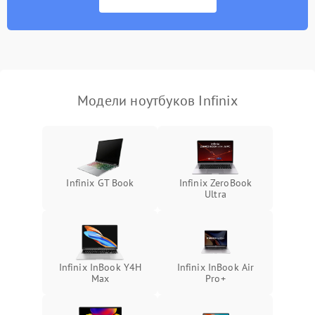
Перегрев из‑за пыли,
износа термопасты или
2500 ₽
Подробнее →
неисправности кулера
Выход из строя SSD или
HDD: медленная загрузка,
3000 ₽
Подробнее →
ошибки чтения,
пропадание диска
Модели ноутбуков Infinix
Неисправность
оперативной памяти:
2000 ₽
Подробнее →
вылеты приложений,
синие экраны
Infinix GT Book
Infinix ZeroBook
Ultra
Проблемы Wi‑Fi или
2500 ₽
Подробнее →
Bluetooth модулей
Infinix InBook Y4H
Infinix InBook Air
Max
Pro+