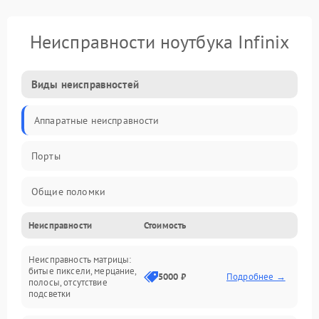
Неисправности ноутбука Infinix
Виды неисправностей
Аппаратные неисправности
Порты
Общие поломки
Неисправности
Стоимость
Устройства
Неисправность матрицы:
Программные ошибки
битые пиксели, мерцание,
5000 ₽
Подробнее →
полосы, отсутствие
подсветки
Электрические и системные сбои