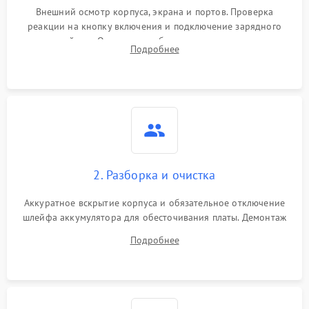
Внешний осмотр корпуса, экрана и портов. Проверка
реакции на кнопку включения и подключение зарядного
устройства. Оценка потребления тока с помощью
Подробнее
лабораторного блока питания для локализации проблемы.
2. Разборка и очистка
Аккуратное вскрытие корпуса и обязательное отключение
шлейфа аккумулятора для обесточивания платы. Демонтаж
системы охлаждения, очистка кулера от пыли и удаление
Подробнее
высохшей термопасты с кристаллов чипов.