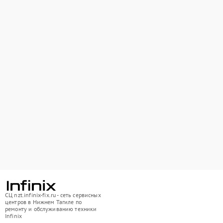
СЦ nzt.infinix-fix.ru - сеть сервисных
центров в Нижнем Тагиле по
ремонту и обслуживанию техники
Infinix