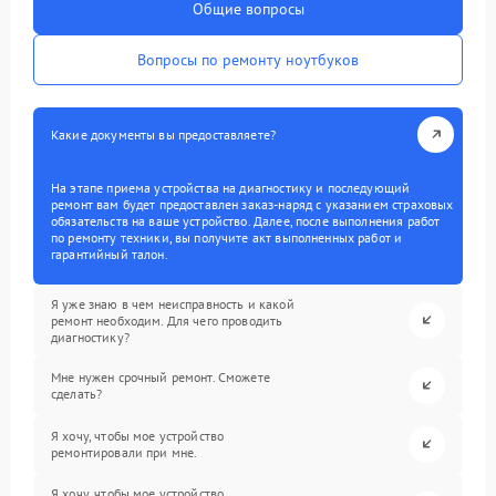
Общие вопросы
Вопросы по ремонту ноутбуков
Какие документы вы предоставляете?
На этапе приема устройства на диагностику и последующий
ремонт вам будет предоставлен заказ-наряд с указанием страховых
обязательств на ваше устройство. Далее, после выполнения работ
по ремонту техники, вы получите акт выполненных работ и
гарантийный талон.
Я уже знаю в чем неисправность и какой
ремонт необходим. Для чего проводить
диагностику?
Мне нужен срочный ремонт. Сможете
сделать?
Я хочу, чтобы мое устройство
ремонтировали при мне.
Я хочу, чтобы мое устройство