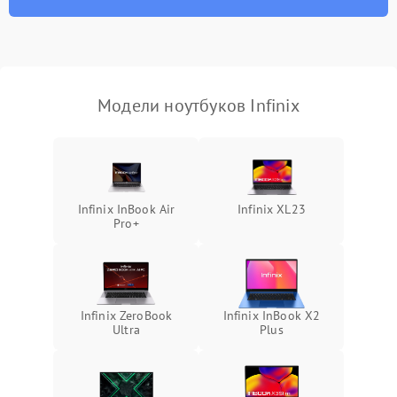
износа термопасты или
2500 ₽
Подробнее →
неисправности кулера
Выход из строя SSD или
HDD: медленная загрузка,
3000 ₽
Подробнее →
ошибки чтения,
пропадание диска
Модели ноутбуков Infinix
Неисправность
оперативной памяти:
2000 ₽
Подробнее →
вылеты приложений,
синие экраны
Infinix InBook Air
Infinix XL23
Pro+
Проблемы Wi‑Fi или
2500 ₽
Подробнее →
Bluetooth модулей
Infinix ZeroBook
Infinix InBook X2
Ultra
Plus