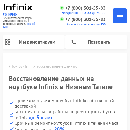
+7 (800) 301-55-83
Ежедневно, с 10:00 до 20:00
FIX-INFINIX
Ремонт устройств Infinix
+7 (800) 301-55-83
Специализированный
Звонок бесплатный по РФ
cервисный центр г.
Нижний
Тагил
Мы ремонтируем
Позвонить
агиле
Ноутбук Infinix восстановление данных
Восстановление данных на
ноутбуке Infinix в Нижнем Тагиле
Привезем и увезем ноутбук Infinix собственной
доставкой
Гарантия на наши работы по ремонту ноутбуков
до 3-х лет
Infinix
Срочный ремонт ноутбуков Infinix в течении часа
20%
Скидка для вас до