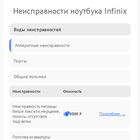
Неисправности ноутбука Infinix
Виды неисправностей
Аппаратные неисправности
Порты
Общие поломки
Неисправности
Стоимость
Устройства
Неисправность матрицы:
Программные ошибки
битые пиксели, мерцание,
5000 ₽
Подробнее →
полосы, отсутствие
подсветки
Электрические и системные сбои
Поломка клавиатуры:
Интерфейсные проблемы