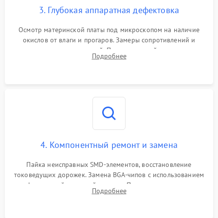
3. Глубокая аппаратная дефектовка
Осмотр материнской платы под микроскопом на наличие
окислов от влаги и прогаров. Замеры сопротивлений и
дежурных напряжений. Проверка цепей питания,
Подробнее
мультиконтроллера, процессора и видеочипа.
4. Компонентный ремонт и замена
Пайка неисправных SMD-элементов, восстановление
токоведущих дорожек. Замена BGA-чипов с использованием
инфракрасной паяльной станции. Прошивка микросхемы
Подробнее
BIOS или замена поврежденных портов USB