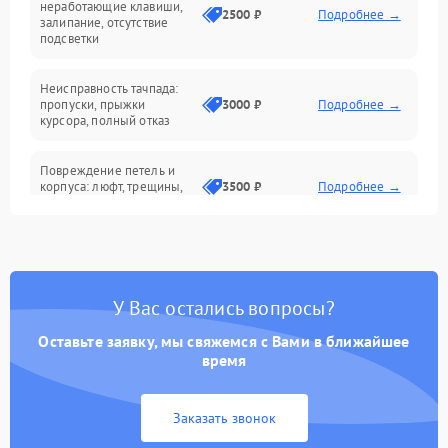
неработающие клавиши,
2500 ₽
Подробнее →
залипание, отсутствие
подсветки
Батарея
Неисправность тачпада:
Сеть и интернет
пропуски, прыжки
3000 ₽
Подробнее →
курсора, полный отказ
Система охлаждения
Повреждение петель и
корпуса: люфт, трещины,
3500 ₽
Подробнее →
деформация
Проблемы аккумулятора:
быстрая разрядка,
2500 ₽
Подробнее →
невозможность зарядки,
вздутие
У Вас остались вопросы?
Оставьте заявку, мы свяжемся с Вами в ближайшее
Неисправность зарядного
время
устройства или разъёма
2000 ₽
Подробнее →
питания
Заказать звонок
Перегрев из‑за пыли,