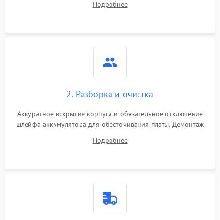
Подробнее
лабораторного блока питания для локализации проблемы.
2. Разборка и очистка
Аккуратное вскрытие корпуса и обязательное отключение
шлейфа аккумулятора для обесточивания платы. Демонтаж
системы охлаждения, очистка кулера от пыли и удаление
Подробнее
высохшей термопасты с кристаллов чипов.