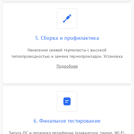
5. Сборка и профилактика
Нанесение свежей термопасты с высокой
теплопроводностью и замена термопрокладок. Установка
системы охлаждения, подключение всех внутренних
Подробнее
шлейфов, модулей памяти и накопителей. Предварительная
сборка корпуса.
6. Финальное тестирование
Запуск ОС и проверка периферии (клавиатура, тачпад, Wi-Fi,