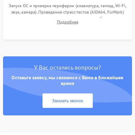
Запуск ОС и проверка периферии (клавиатура, тачпад, Wi-Fi,
звук, камера). Проведение стресс-тестов (AIDA64, FurMark)
для контроля температурного режима и стабильности
Подробнее
системы под пиковой нагрузкой.
У Вас остались вопросы?
Оставьте заявку, мы свяжемся с Вами в ближайшее
время
Заказать звонок