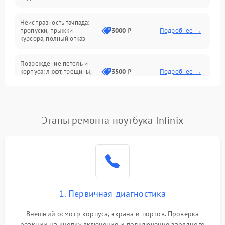
Батарея
Неисправность тачпада:
Сеть и интернет
пропуски, прыжки
3000 ₽
Подробнее →
курсора, полный отказ
Система охлаждения
Повреждение петель и
корпуса: люфт, трещины,
3500 ₽
Подробнее →
деформация
Проблемы аккумулятора:
быстрая разрядка,
2500 ₽
Подробнее →
Этапы ремонта ноутбука Infinix
невозможность зарядки,
вздутие
Неисправность зарядного
устройства или разъёма
2000 ₽
Подробнее →
питания
1. Первичная диагностика
Перегрев из‑за пыли,
износа термопасты или
2500 ₽
Подробнее →
неисправности кулера
Внешний осмотр корпуса, экрана и портов. Проверка
реакции на кнопку включения и подключение зарядного