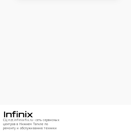
СЦ nzt.infinix-fix.ru - сеть сервисных
центров в Нижнем Тагиле по
ремонту и обслуживанию техники