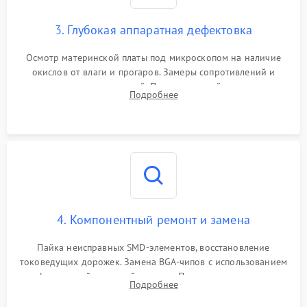
3. Глубокая аппаратная дефектовка
Осмотр материнской платы под микроскопом на наличие
окислов от влаги и прогаров. Замеры сопротивлений и
дежурных напряжений. Проверка цепей питания,
Подробнее
мультиконтроллера, процессора и видеочипа.
4. Компонентный ремонт и замена
Пайка неисправных SMD-элементов, восстановление
токоведущих дорожек. Замена BGA-чипов с использованием
инфракрасной паяльной станции. Прошивка микросхемы
Подробнее
BIOS или замена поврежденных портов USB