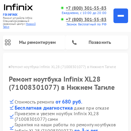
+7 (800) 301-55-83
Ежедневно, с 10:00 до 20:00
FIX-INFINIX
Ремонт устройств Infinix
+7 (800) 301-55-83
Специализированный
Звонок бесплатный по РФ
cервисный центр г.
Нижний
Тагил
Мы ремонтируем
Позвонить
агиле
Ремонт ноутбука Infinix XL28 (71008301077) в Нижнем Тагиле
Ремонт ноутбука Infinix XL28
(71008301077) в Нижнем Тагиле
от 680 руб.
Стоимость ремонта
Бесплатная диагностика
даже при отказе
Привезем и увезем ноутбук Infinix XL28
(71008301077) сами
Гарантия на наши работы по ремонту ноутбуков
до 3-х лет
Infinix XL28 (71008301077)