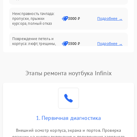
Батарея
Неисправность тачпада:
Сеть и интернет
пропуски, прыжки
3000 ₽
Подробнее →
курсора, полный отказ
Система охлаждения
Повреждение петель и
корпуса: люфт, трещины,
3500 ₽
Подробнее →
деформация
Проблемы аккумулятора:
быстрая разрядка,
2500 ₽
Подробнее →
Этапы ремонта ноутбука Infinix
невозможность зарядки,
вздутие
Неисправность зарядного
устройства или разъёма
2000 ₽
Подробнее →
питания
1. Первичная диагностика
Перегрев из‑за пыли,
износа термопасты или
2500 ₽
Подробнее →
неисправности кулера
Внешний осмотр корпуса, экрана и портов. Проверка
реакции на кнопку включения и подключение зарядного