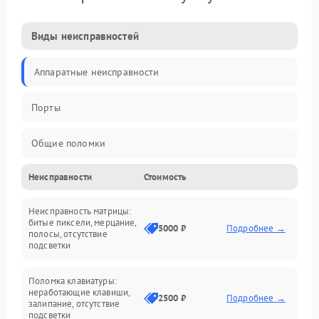
Виды неисправностей
Аппаратные неисправности
Порты
Общие поломки
Неисправности
Стоимость
Устройства
Неисправность матрицы:
Программные ошибки
битые пиксели, мерцание,
5000 ₽
Подробнее →
полосы, отсутствие
подсветки
Электрические и системные сбои
Поломка клавиатуры:
Интерфейсные проблемы
неработающие клавиши,
2500 ₽
Подробнее →
залипание, отсутствие
подсветки