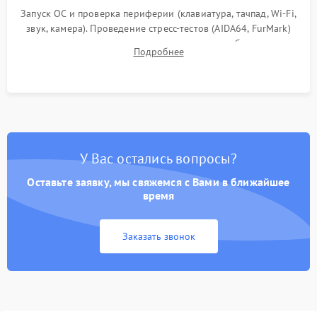
Запуск ОС и проверка периферии (клавиатура, тачпад, Wi-Fi,
звук, камера). Проведение стресс-тестов (AIDA64, FurMark)
для контроля температурного режима и стабильности
Подробнее
системы под пиковой нагрузкой.
У Вас остались вопросы?
Оставьте заявку, мы свяжемся с Вами в ближайшее
время
Заказать звонок