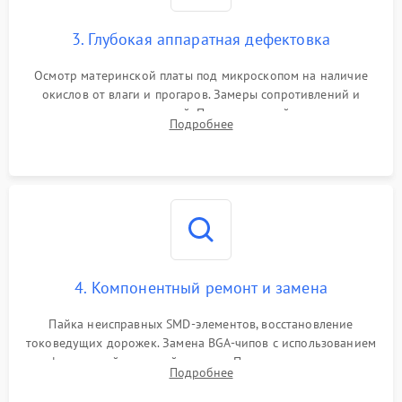
3. Глубокая аппаратная дефектовка
Осмотр материнской платы под микроскопом на наличие
окислов от влаги и прогаров. Замеры сопротивлений и
дежурных напряжений. Проверка цепей питания,
Подробнее
мультиконтроллера, процессора и видеочипа.
4. Компонентный ремонт и замена
Пайка неисправных SMD-элементов, восстановление
токоведущих дорожек. Замена BGA-чипов с использованием
инфракрасной паяльной станции. Прошивка микросхемы
Подробнее
BIOS или замена поврежденных портов USB