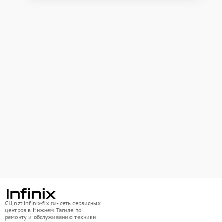
СЦ nzt.infinix-fix.ru - сеть сервисных
центров в Нижнем Тагиле по
ремонту и обслуживанию техники