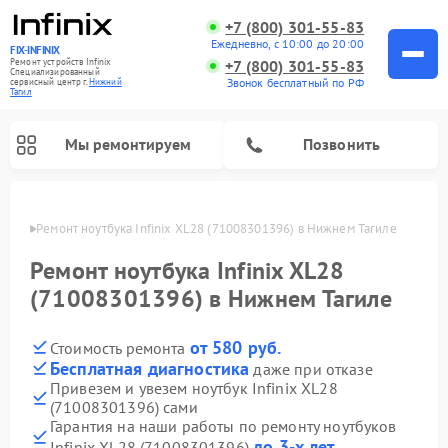
+7 (800) 301-55-83
Ежедневно, с 10:00 до 20:00
FIX-INFINIX
Ремонт устройств Infinix
+7 (800) 301-55-83
Специализированный
Звонок бесплатный по РФ
cервисный центр г.
Нижний
Тагил
Мы ремонтируем
Позвонить
агиле
Ремонт ноутбука Infinix XL28 (71008301396) в Нижнем Тагиле
Ремонт ноутбука Infinix XL28
(71008301396) в Нижнем Тагиле
от 580 руб.
Стоимость ремонта
Бесплатная диагностика
даже при отказе
Привезем и увезем ноутбук Infinix XL28
(71008301396) сами
Гарантия на наши работы по ремонту ноутбуков
до 3-х лет
Infinix XL28 (71008301396)