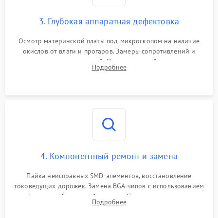
3. Глубокая аппаратная дефектовка
Осмотр материнской платы под микроскопом на наличие
окислов от влаги и прогаров. Замеры сопротивлений и
дежурных напряжений. Проверка цепей питания,
Подробнее
мультиконтроллера, процессора и видеочипа.
4. Компонентный ремонт и замена
Пайка неисправных SMD-элементов, восстановление
токоведущих дорожек. Замена BGA-чипов с использованием
инфракрасной паяльной станции. Прошивка микросхемы
Подробнее
BIOS или замена поврежденных портов USB