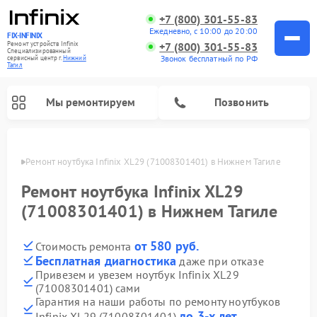
+7 (800) 301-55-83
Ежедневно, с 10:00 до 20:00
FIX-INFINIX
Ремонт устройств Infinix
+7 (800) 301-55-83
Специализированный
Звонок бесплатный по РФ
cервисный центр г.
Нижний
Тагил
Мы ремонтируем
Позвонить
агиле
Ремонт ноутбука Infinix XL29 (71008301401) в Нижнем Тагиле
Ремонт ноутбука Infinix XL29
(71008301401) в Нижнем Тагиле
от 580 руб.
Стоимость ремонта
Бесплатная диагностика
даже при отказе
Привезем и увезем ноутбук Infinix XL29
(71008301401) сами
Гарантия на наши работы по ремонту ноутбуков
до 3-х лет
Infinix XL29 (71008301401)