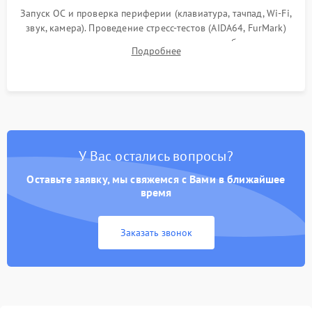
Запуск ОС и проверка периферии (клавиатура, тачпад, Wi-Fi,
звук, камера). Проведение стресс-тестов (AIDA64, FurMark)
для контроля температурного режима и стабильности
Подробнее
системы под пиковой нагрузкой.
У Вас остались вопросы?
Оставьте заявку, мы свяжемся с Вами в ближайшее
время
Заказать звонок