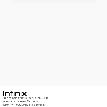
СЦ nzt.infinix-fix.ru - сеть сервисных
центров в Нижнем Тагиле по
ремонту и обслуживанию техники