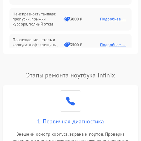
Батарея
Неисправность тачпада:
Сеть и интернет
пропуски, прыжки
3000 ₽
Подробнее →
курсора, полный отказ
Система охлаждения
Повреждение петель и
корпуса: люфт, трещины,
3500 ₽
Подробнее →
деформация
Проблемы аккумулятора:
быстрая разрядка,
2500 ₽
Подробнее →
Этапы ремонта ноутбука Infinix
невозможность зарядки,
вздутие
Неисправность зарядного
устройства или разъёма
2000 ₽
Подробнее →
питания
1. Первичная диагностика
Перегрев из‑за пыли,
износа термопасты или
2500 ₽
Подробнее →
неисправности кулера
Внешний осмотр корпуса, экрана и портов. Проверка
реакции на кнопку включения и подключение зарядного