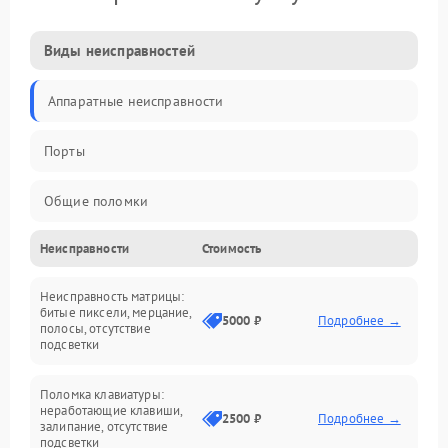
Виды неисправностей
Аппаратные неисправности
Порты
Общие поломки
Неисправности
Стоимость
Устройства
Неисправность матрицы:
Программные ошибки
битые пиксели, мерцание,
5000 ₽
Подробнее →
полосы, отсутствие
подсветки
Электрические и системные сбои
Поломка клавиатуры:
Интерфейсные проблемы
неработающие клавиши,
2500 ₽
Подробнее →
залипание, отсутствие
подсветки