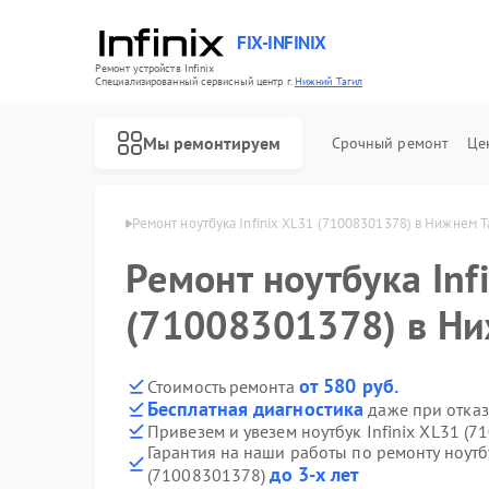
FIX-INFINIX
Ремонт устройств Infinix
Специализированный cервисный центр г.
Нижний Тагил
Мы ремонтируем
Срочный ремонт
Це
nix в Нижнем Тагиле
Ремонт ноутбука Infinix XL31 (71008301378) в Нижнем Т
Ремонт ноутбука Inf
(71008301378) в Ни
от 580 руб.
Стоимость ремонта
Бесплатная диагностика
даже при отказ
Привезем и увезем ноутбук Infinix XL31 (
Гарантия на наши работы по ремонту ноутбу
до 3-х лет
(71008301378)