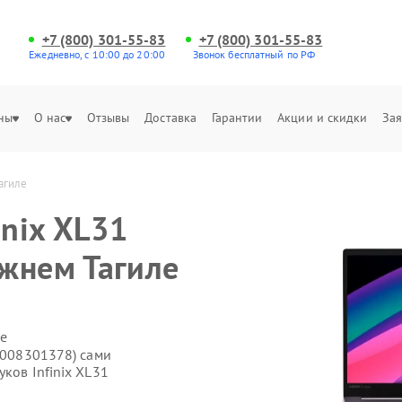
+7 (800) 301-55-83
+7 (800) 301-55-83
Ежедневно, с 10:00 до 20:00
Звонок бесплатный по РФ
ны
О нас
Отзывы
Доставка
Гарантии
Акции и скидки
Зая
агиле
inix XL31
жнем Тагиле
е
71008301378) сами
ков Infinix XL31