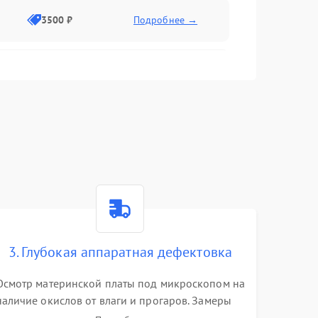
3500 ₽
Подробнее →
2500 ₽
Подробнее →
2000 ₽
Подробнее →
2500 ₽
Подробнее →
3. Глубокая аппаратная дефектовка
3000 ₽
Подробнее →
Осмотр материнской платы под микроскопом на
наличие окислов от влаги и прогаров. Замеры
2000 ₽
Подробнее →
сопротивлений и дежурных напряжений.