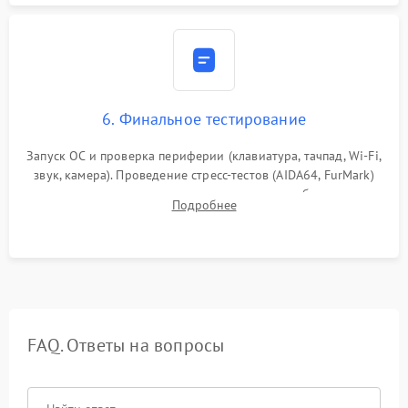
6. Финальное тестирование
Запуск ОС и проверка периферии (клавиатура, тачпад, Wi-Fi,
звук, камера). Проведение стресс-тестов (AIDA64, FurMark)
для контроля температурного режима и стабильности
Подробнее
системы под пиковой нагрузкой.
FAQ. Ответы на вопросы