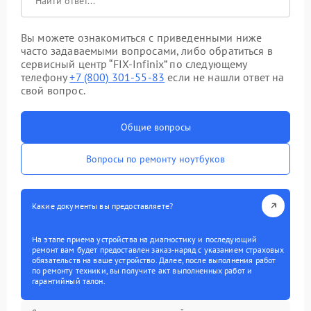
Вы можете ознакомиться с приведенными ниже
часто задаваемыми вопросами, либо обратиться в
сервисный центр “FIX-Infinix” по следующему
телефону
+7 (800) 301-55-83
если не нашли ответ на
свой вопрос.
Общие вопросы
Вопросы по ремонту ноутбуков
Какие документы вы предоставляете?
На этапе приема устройства на диагностику и последующий
ремонт вам будет предоставлен заказ-наряд с указанием страховых
обязательств на ваше устройство. Далее, после выполнения работ
по ремонту техники, вы получите акт выполненных работ и
гарантийный талон.