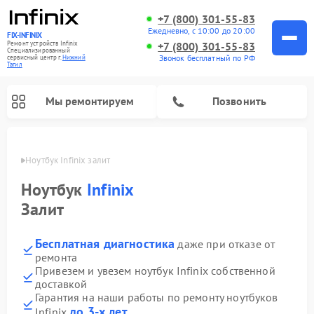
+7 (800) 301-55-83
Ежедневно, с 10:00 до 20:00
FIX-INFINIX
Ремонт устройств Infinix
+7 (800) 301-55-83
Специализированный
Звонок бесплатный по РФ
cервисный центр г.
Нижний
Тагил
Мы ремонтируем
Позвонить
агиле
Ноутбук Infinix залит
Ноутбук
Infinix
Залит
Бесплатная диагностика
даже при отказе от
ремонта
Привезем и увезем ноутбук Infinix собственной
доставкой
Гарантия на наши работы по ремонту ноутбуков
до 3-х лет
Infinix