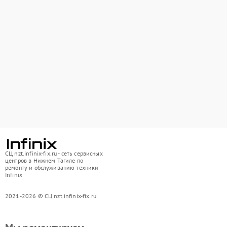
СЦ nzt.infinix-fix.ru - сеть сервисных
центров в Нижнем Тагиле по
ремонту и обслуживанию техники
Infinix
2021-2026 © СЦ nzt.infinix-fix.ru