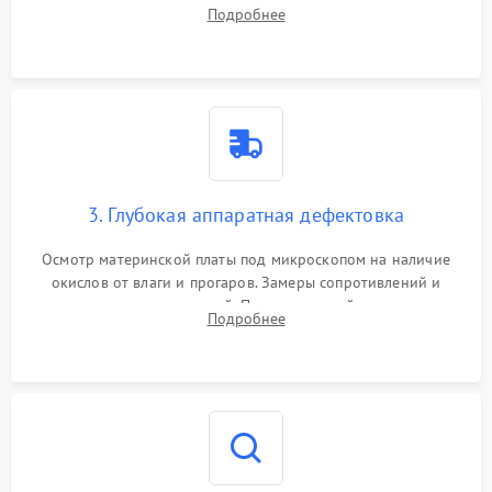
системы охлаждения, очистка кулера от пыли и удаление
Подробнее
высохшей термопасты с кристаллов чипов.
3. Глубокая аппаратная дефектовка
Осмотр материнской платы под микроскопом на наличие
окислов от влаги и прогаров. Замеры сопротивлений и
дежурных напряжений. Проверка цепей питания,
Подробнее
мультиконтроллера, процессора и видеочипа.