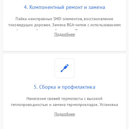
4. Компонентный ремонт и замена
Пайка неисправных SMD-элементов, восстановление
токоведущих дорожек. Замена BGA-чипов с использованием
инфракрасной паяльной станции. Прошивка микросхемы
Подробнее
BIOS или замена поврежденных портов USB
5. Сборка и профилактика
Нанесение свежей термопасты с высокой
теплопроводностью и замена термопрокладок. Установка
системы охлаждения, подключение всех внутренних
Подробнее
шлейфов, модулей памяти и накопителей. Предварительная
сборка корпуса.