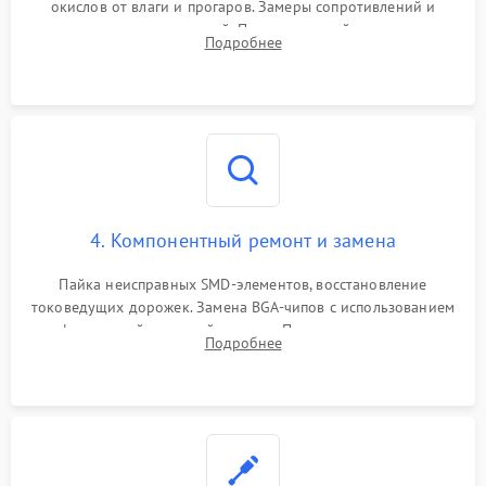
окислов от влаги и прогаров. Замеры сопротивлений и
дежурных напряжений. Проверка цепей питания,
Подробнее
мультиконтроллера, процессора и видеочипа.
4. Компонентный ремонт и замена
Пайка неисправных SMD-элементов, восстановление
токоведущих дорожек. Замена BGA-чипов с использованием
инфракрасной паяльной станции. Прошивка микросхемы
Подробнее
BIOS или замена поврежденных портов USB