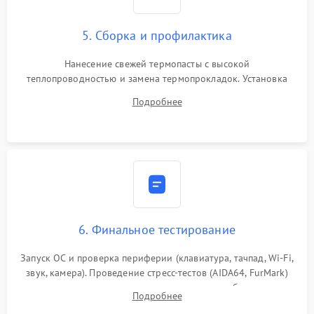
5. Сборка и профилактика
Нанесение свежей термопасты с высокой
теплопроводностью и замена термопрокладок. Установка
системы охлаждения, подключение всех внутренних
Подробнее
шлейфов, модулей памяти и накопителей. Предварительная
сборка корпуса.
6. Финальное тестирование
Запуск ОС и проверка периферии (клавиатура, тачпад, Wi-Fi,
звук, камера). Проведение стресс-тестов (AIDA64, FurMark)
для контроля температурного режима и стабильности
Подробнее
системы под пиковой нагрузкой.