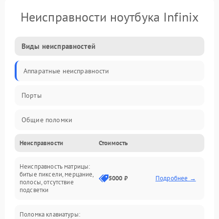
Неисправности ноутбука Infinix
Виды неисправностей
Аппаратные неисправности
Порты
Общие поломки
Неисправности
Стоимость
Устройства
Неисправность матрицы:
Программные ошибки
битые пиксели, мерцание,
5000 ₽
Подробнее →
полосы, отсутствие
подсветки
Электрические и системные сбои
Поломка клавиатуры:
Интерфейсные проблемы