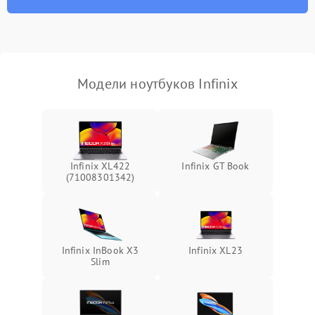
износа термопасты или
2500 ₽
Подробнее →
неисправности кулера
Выход из строя SSD или
HDD: медленная загрузка,
3000 ₽
Подробнее →
ошибки чтения,
пропадание диска
Модели ноутбуков Infinix
Неисправность
оперативной памяти:
2000 ₽
Подробнее →
вылеты приложений,
синие экраны
Infinix XL422
Infinix GT Book
(71008301342)
Проблемы Wi‑Fi или
2500 ₽
Подробнее →
Bluetooth модулей
Infinix InBook X3
Infinix XL23
Slim