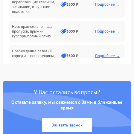
неработающие клавиши,
2500 ₽
Подробнее →
залипание, отсутствие
подсветки
Батарея
Неисправность тачпада:
Сеть и интернет
пропуски, прыжки
3000 ₽
Подробнее →
курсора, полный отказ
Система охлаждения
Повреждение петель и
корпуса: люфт, трещины,
3500 ₽
Подробнее →
деформация
Проблемы аккумулятора:
быстрая разрядка,
2500 ₽
Подробнее →
невозможность зарядки,
вздутие
У Вас остались вопросы?
Оставьте заявку, мы свяжемся с Вами в ближайшее
Неисправность зарядного
время
устройства или разъёма
2000 ₽
Подробнее →
питания
Заказать звонок
Перегрев из‑за пыли,