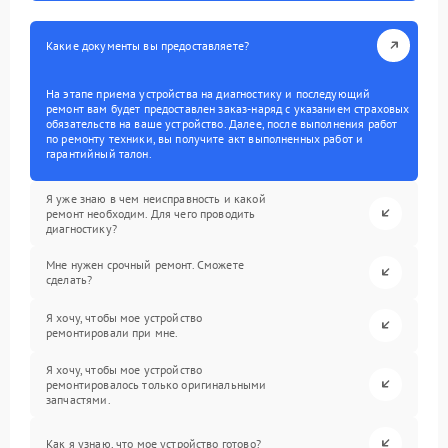
Какие документы вы предоставляете?
На этапе приема устройства на диагностику и последующий
ремонт вам будет предоставлен заказ-наряд с указанием страховых
обязательств на ваше устройство. Далее, после выполнения работ
по ремонту техники, вы получите акт выполненных работ и
гарантийный талон.
Я уже знаю в чем неисправность и какой
ремонт необходим. Для чего проводить
диагностику?
Мне нужен срочный ремонт. Сможете
сделать?
Я хочу, чтобы мое устройство
ремонтировали при мне.
Я хочу, чтобы мое устройство
ремонтировалось только оригинальными
запчастями.
Как я узнаю, что мое устройство готово?