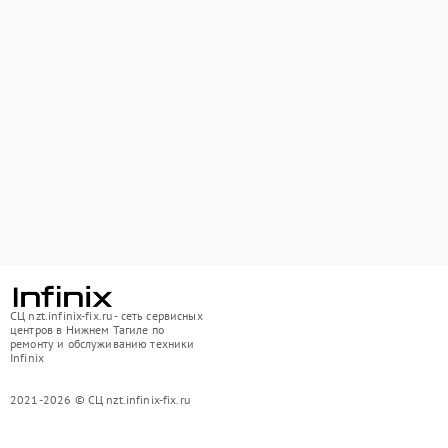
СЦ nzt.infinix-fix.ru - сеть сервисных
центров в Нижнем Тагиле по
ремонту и обслуживанию техники
Infinix
2021-2026 © СЦ nzt.infinix-fix.ru