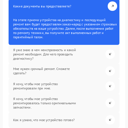
Какие документы вы предоставляете?
На этапе приема устройства на диагностику и последующий
ремонт вам будет предоставлен заказ-наряд с указанием страховых
обязательств на ваше устройство. Далее, после выполнения работ
по ремонту техники, вы получите акт выполненных работ и
гарантийный талон.
Я уже знаю в чем неисправность и какой
ремонт необходим. Для чего проводить
диагностику?
Мне нужен срочный ремонт. Сможете
сделать?
Я хочу, чтобы мое устройство
ремонтировали при мне.
Я хочу, чтобы мое устройство
ремонтировалось только оригинальными
запчастями.
Как я узнаю, что мое устройство готово?