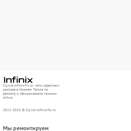
СЦ nzt.infinix-fix.ru - сеть сервисных
центров в Нижнем Тагиле по
ремонту и обслуживанию техники
Infinix
2021-2026 © СЦ nzt.infinix-fix.ru
Мы ремонтируем