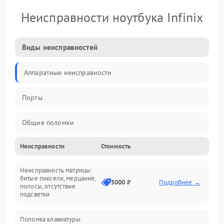
Неисправности ноутбука Infinix
Виды неисправностей
Аппаратные неисправности
Порты
Общие поломки
Неисправности
Стоимость
Устройства
Неисправность матрицы:
Программные ошибки
битые пиксели, мерцание,
5000 ₽
Подробнее →
полосы, отсутствие
подсветки
Электрические и системные сбои
Поломка клавиатуры:
Интерфейсные проблемы