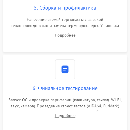
5. Сборка и профилактика
Нанесение свежей термопасты с высокой
теплопроводностью и замена термопрокладок. Установка
системы охлаждения, подключение всех внутренних
Подробнее
шлейфов, модулей памяти и накопителей. Предварительная
сборка корпуса.
6. Финальное тестирование
Запуск ОС и проверка периферии (клавиатура, тачпад, Wi-Fi,
звук, камера). Проведение стресс-тестов (AIDA64, FurMark)
для контроля температурного режима и стабильности
Подробнее
системы под пиковой нагрузкой.