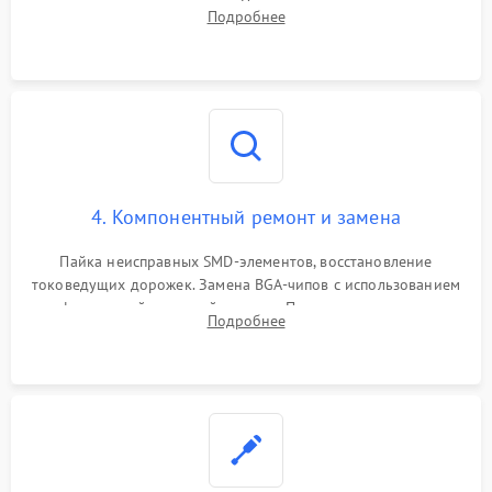
дежурных напряжений. Проверка цепей питания,
Подробнее
мультиконтроллера, процессора и видеочипа.
4. Компонентный ремонт и замена
Пайка неисправных SMD-элементов, восстановление
токоведущих дорожек. Замена BGA-чипов с использованием
инфракрасной паяльной станции. Прошивка микросхемы
Подробнее
BIOS или замена поврежденных портов USB