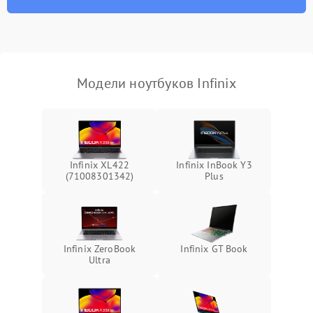
износа термопасты или
2500 ₽
Подробнее →
неисправности кулера
Выход из строя SSD или
HDD: медленная загрузка,
3000 ₽
Подробнее →
ошибки чтения,
пропадание диска
Модели ноутбуков Infinix
Неисправность
оперативной памяти:
2000 ₽
Подробнее →
вылеты приложений,
синие экраны
Infinix XL422
Infinix InBook Y3
(71008301342)
Plus
Проблемы Wi‑Fi или
2500 ₽
Подробнее →
Bluetooth модулей
Infinix ZeroBook
Infinix GT Book
Ultra