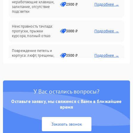
неработающие клавиши,
2500 ₽
Подробнее →
залипание, отсутствие
подсветки
Батарея
Неисправность тачпада:
Сеть и интернет
пропуски, прыжки
3000 ₽
Подробнее →
курсора, полный отказ
Система охлаждения
Повреждение петель и
корпуса: люфт, трещины,
3500 ₽
Подробнее →
деформация
Проблемы аккумулятора:
быстрая разрядка,
2500 ₽
Подробнее →
невозможность зарядки,
вздутие
У Вас остались вопросы?
Оставьте заявку, мы свяжемся с Вами в ближайшее
Неисправность зарядного
время
устройства или разъёма
2000 ₽
Подробнее →
питания
Заказать звонок
Перегрев из‑за пыли,