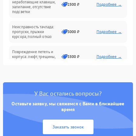
неработающие клавиши,
2500 ₽
Подробнее →
залипание, отсутствие
подсветки
Батарея
Неисправность тачпада:
Сеть и интернет
пропуски, прыжки
3000 ₽
Подробнее →
курсора, полный отказ
Система охлаждения
Повреждение петель и
корпуса: люфт, трещины,
3500 ₽
Подробнее →
деформация
Проблемы аккумулятора:
быстрая разрядка,
2500 ₽
Подробнее →
невозможность зарядки,
вздутие
У Вас остались вопросы?
Оставьте заявку, мы свяжемся с Вами в ближайшее
Неисправность зарядного
время
устройства или разъёма
2000 ₽
Подробнее →
питания
Заказать звонок
Перегрев из‑за пыли,