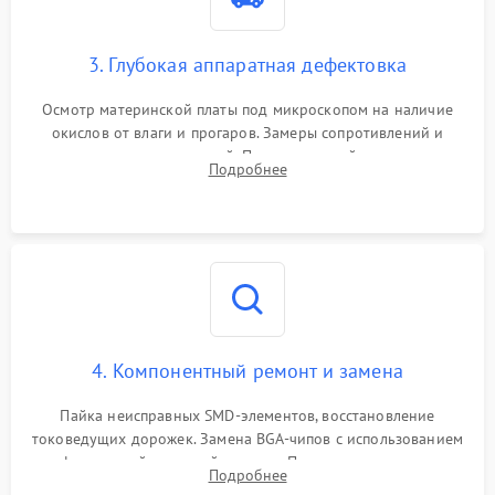
3. Глубокая аппаратная дефектовка
Осмотр материнской платы под микроскопом на наличие
окислов от влаги и прогаров. Замеры сопротивлений и
дежурных напряжений. Проверка цепей питания,
Подробнее
мультиконтроллера, процессора и видеочипа.
4. Компонентный ремонт и замена
Пайка неисправных SMD-элементов, восстановление
токоведущих дорожек. Замена BGA-чипов с использованием
инфракрасной паяльной станции. Прошивка микросхемы
Подробнее
BIOS или замена поврежденных портов USB