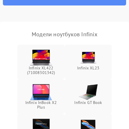
износа термопасты или
2500 ₽
Подробнее →
неисправности кулера
Выход из строя SSD или
HDD: медленная загрузка,
3000 ₽
Подробнее →
ошибки чтения,
пропадание диска
Модели ноутбуков Infinix
Неисправность
оперативной памяти:
2000 ₽
Подробнее →
вылеты приложений,
синие экраны
Infinix XL422
Infinix XL23
(71008301342)
Проблемы Wi‑Fi или
2500 ₽
Подробнее →
Bluetooth модулей
Infinix InBook X2
Infinix GT Book
Plus