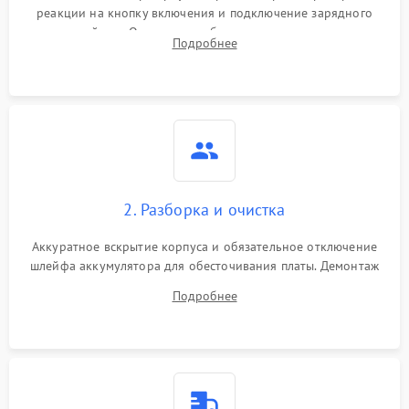
реакции на кнопку включения и подключение зарядного
устройства. Оценка потребления тока с помощью
Подробнее
лабораторного блока питания для локализации проблемы.
2. Разборка и очистка
Аккуратное вскрытие корпуса и обязательное отключение
шлейфа аккумулятора для обесточивания платы. Демонтаж
системы охлаждения, очистка кулера от пыли и удаление
Подробнее
высохшей термопасты с кристаллов чипов.