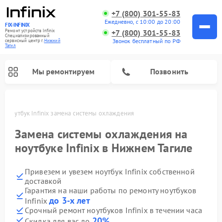
+7 (800) 301-55-83
Ежедневно, с 10:00 до 20:00
FIX-INFINIX
Ремонт устройств Infinix
+7 (800) 301-55-83
Специализированный
Звонок бесплатный по РФ
cервисный центр г.
Нижний
Тагил
Мы ремонтируем
Позвонить
ле
Ноутбук Infinix замена системы охлаждения
Замена системы охлаждения на
ноутбуке Infinix в Нижнем Тагиле
Привезем и увезем ноутбук Infinix собственной
доставкой
Гарантия на наши работы по ремонту ноутбуков
до 3-х лет
Infinix
Срочный ремонт ноутбуков Infinix в течении часа
20%
Скидка для вас до