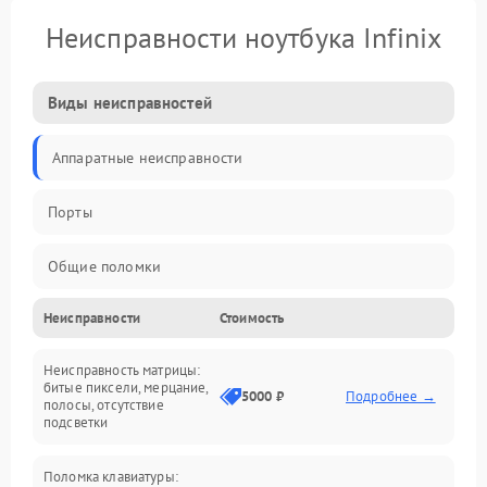
Неисправности ноутбука Infinix
Виды неисправностей
Аппаратные неисправности
Порты
Общие поломки
Неисправности
Стоимость
Устройства
Неисправность матрицы:
Программные ошибки
битые пиксели, мерцание,
5000 ₽
Подробнее →
полосы, отсутствие
подсветки
Электрические и системные сбои
Поломка клавиатуры:
Интерфейсные проблемы