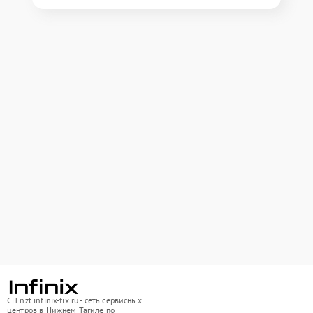
СЦ nzt.infinix-fix.ru - сеть сервисных
центров в Нижнем Тагиле по