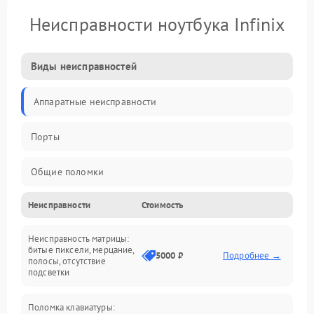
Неисправности ноутбука Infinix
Виды неисправностей
Аппаратные неисправности
Порты
Общие поломки
Неисправности
Стоимость
Устройства
Неисправность матрицы:
Программные ошибки
битые пиксели, мерцание,
5000 ₽
Подробнее →
полосы, отсутствие
подсветки
Электрические и системные сбои
Поломка клавиатуры:
Интерфейсные проблемы