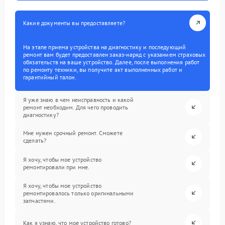
Какие документы вы предоставляете?
На этапе приема устройства на диагностику и последующий
ремонт вам будет предоставлен заказ-наряд с указанием страховых
обязательств на ваше устройство. Далее, после выполнения работ
по ремонту техники, вы получите акт выполненных работ и
гарантийный талон.
Я уже знаю в чем неисправность и какой
ремонт необходим. Для чего проводить
диагностику?
Мне нужен срочный ремонт. Сможете
сделать?
Я хочу, чтобы мое устройство
ремонтировали при мне.
Я хочу, чтобы мое устройство
ремонтировалось только оригинальными
запчастями.
Как я узнаю, что мое устройство готово?