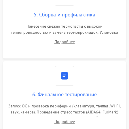
5. Сборка и профилактика
Нанесение свежей термопасты с высокой
теплопроводностью и замена термопрокладок. Установка
системы охлаждения, подключение всех внутренних
Подробнее
шлейфов, модулей памяти и накопителей. Предварительная
сборка корпуса.
6. Финальное тестирование
Запуск ОС и проверка периферии (клавиатура, тачпад, Wi-Fi,
звук, камера). Проведение стресс-тестов (AIDA64, FurMark)
для контроля температурного режима и стабильности
Подробнее
системы под пиковой нагрузкой.