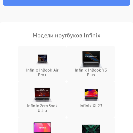
износа термопасты или
2500 ₽
Подробнее →
неисправности кулера
Выход из строя SSD или
HDD: медленная загрузка,
3000 ₽
Подробнее →
ошибки чтения,
пропадание диска
Модели ноутбуков Infinix
Неисправность
оперативной памяти:
2000 ₽
Подробнее →
вылеты приложений,
синие экраны
Infinix InBook Air
Infinix InBook Y3
Pro+
Plus
Проблемы Wi‑Fi или
2500 ₽
Подробнее →
Bluetooth модулей
Infinix ZeroBook
Infinix XL23
Ultra