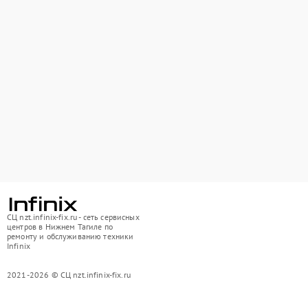
СЦ nzt.infinix-fix.ru - сеть сервисных
центров в Нижнем Тагиле по
ремонту и обслуживанию техники
Infinix
2021-2026 © СЦ nzt.infinix-fix.ru