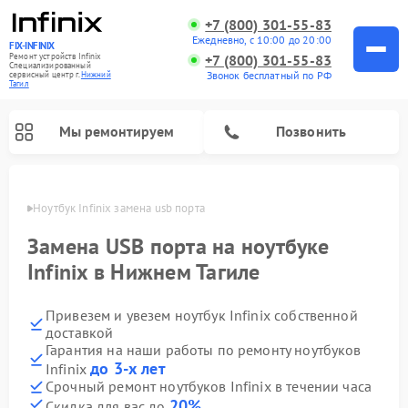
+7 (800) 301-55-83
Ежедневно, с 10:00 до 20:00
FIX-INFINIX
Ремонт устройств Infinix
+7 (800) 301-55-83
Специализированный
Звонок бесплатный по РФ
cервисный центр г.
Нижний
Тагил
Мы ремонтируем
Позвонить
агиле
Ноутбук Infinix замена usb порта
Замена USB порта на ноутбуке
Infinix в Нижнем Тагиле
Привезем и увезем ноутбук Infinix собственной
доставкой
Гарантия на наши работы по ремонту ноутбуков
до 3-х лет
Infinix
Срочный ремонт ноутбуков Infinix в течении часа
20%
Скидка для вас до