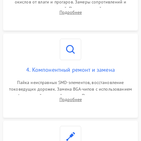
окислов от влаги и прогаров. Замеры сопротивлений и
дежурных напряжений. Проверка цепей питания,
Подробнее
мультиконтроллера, процессора и видеочипа.
4. Компонентный ремонт и замена
Пайка неисправных SMD-элементов, восстановление
токоведущих дорожек. Замена BGA-чипов с использованием
инфракрасной паяльной станции. Прошивка микросхемы
Подробнее
BIOS или замена поврежденных портов USB