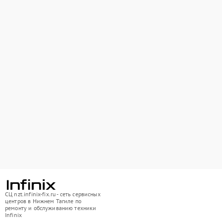
СЦ nzt.infinix-fix.ru - сеть сервисных
центров в Нижнем Тагиле по
ремонту и обслуживанию техники
Infinix