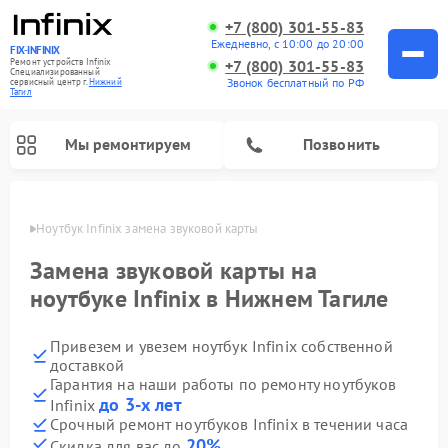
+7 (800) 301-55-83
Ежедневно, с 10:00 до 20:00
FIX-INFINIX
Ремонт устройств Infinix
+7 (800) 301-55-83
Специализированный
Звонок бесплатный по РФ
cервисный центр г.
Нижний
Тагил
Мы ремонтируем
Позвонить
агиле
Ноутбук Infinix замена звуковой карты
Замена звуковой карты на
ноутбуке Infinix в Нижнем Тагиле
Привезем и увезем ноутбук Infinix собственной
доставкой
Гарантия на наши работы по ремонту ноутбуков
до 3-х лет
Infinix
Срочный ремонт ноутбуков Infinix в течении часа
20%
Скидка для вас до