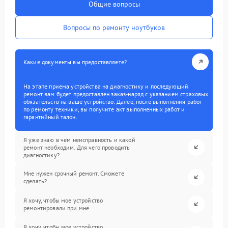
Общие вопросы
Вопросы по ремонту ноутбуков
Какие документы вы предоставляете?
На этапе приема устройства на диагностику и последующий
ремонт вам будет предоставлен заказ-наряд с указанием страховых
обязательств на ваше устройство. Далее, после выполнения работ
по ремонту техники, вы получите акт выполненных работ и
гарантийный талон.
Я уже знаю в чем неисправность и какой
ремонт необходим. Для чего проводить
диагностику?
Мне нужен срочный ремонт. Сможете
сделать?
Я хочу, чтобы мое устройство
ремонтировали при мне.
Я хочу, чтобы мое устройство