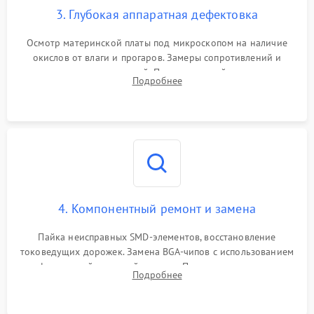
3. Глубокая аппаратная дефектовка
Осмотр материнской платы под микроскопом на наличие
окислов от влаги и прогаров. Замеры сопротивлений и
дежурных напряжений. Проверка цепей питания,
Подробнее
мультиконтроллера, процессора и видеочипа.
4. Компонентный ремонт и замена
Пайка неисправных SMD-элементов, восстановление
токоведущих дорожек. Замена BGA-чипов с использованием
инфракрасной паяльной станции. Прошивка микросхемы
Подробнее
BIOS или замена поврежденных портов USB