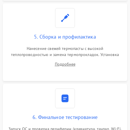
5. Сборка и профилактика
Нанесение свежей термопасты с высокой
теплопроводностью и замена термопрокладок. Установка
системы охлаждения, подключение всех внутренних
Подробнее
шлейфов, модулей памяти и накопителей. Предварительная
сборка корпуса.
6. Финальное тестирование
Запуск ОС и проверка периферии (клавиатура, тачпад, Wi-Fi,