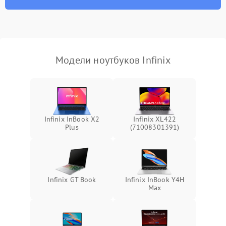
износа термопасты или
2500 ₽
Подробнее →
неисправности кулера
Выход из строя SSD или
HDD: медленная загрузка,
3000 ₽
Подробнее →
ошибки чтения,
пропадание диска
Модели ноутбуков Infinix
Неисправность
оперативной памяти:
2000 ₽
Подробнее →
вылеты приложений,
синие экраны
Infinix InBook X2
Infinix XL422
Plus
(71008301391)
Проблемы Wi‑Fi или
2500 ₽
Подробнее →
Bluetooth модулей
Infinix GT Book
Infinix InBook Y4H
Max