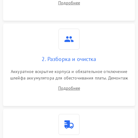
Подробнее
лабораторного блока питания для локализации проблемы.
2. Разборка и очистка
Аккуратное вскрытие корпуса и обязательное отключение
шлейфа аккумулятора для обесточивания платы. Демонтаж
системы охлаждения, очистка кулера от пыли и удаление
Подробнее
высохшей термопасты с кристаллов чипов.