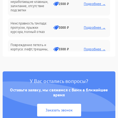
неработающие клавиши,
2500 ₽
Подробнее →
залипание, отсутствие
подсветки
Батарея
Неисправность тачпада:
Сеть и интернет
пропуски, прыжки
3000 ₽
Подробнее →
курсора, полный отказ
Система охлаждения
Повреждение петель и
корпуса: люфт, трещины,
3500 ₽
Подробнее →
деформация
Проблемы аккумулятора:
быстрая разрядка,
2500 ₽
Подробнее →
невозможность зарядки,
вздутие
У Вас остались вопросы?
Оставьте заявку, мы свяжемся с Вами в ближайшее
Неисправность зарядного
время
устройства или разъёма
2000 ₽
Подробнее →
питания
Заказать звонок
Перегрев из‑за пыли,