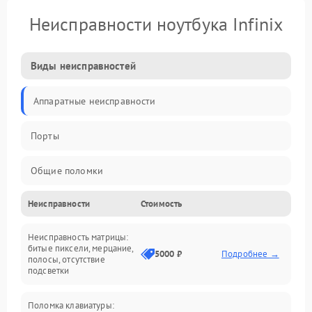
Неисправности ноутбука Infinix
Виды неисправностей
Аппаратные неисправности
Порты
Общие поломки
Неисправности
Стоимость
Устройства
Неисправность матрицы:
Программные ошибки
битые пиксели, мерцание,
5000 ₽
Подробнее →
полосы, отсутствие
подсветки
Электрические и системные сбои
Поломка клавиатуры:
Интерфейсные проблемы