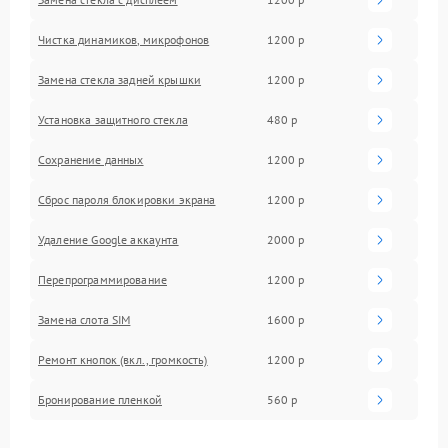
Чистка динамиков, микрофонов
1200 р
Замена стекла задней крышки
1200 р
Установка защитного стекла
480 р
Сохранение данных
1200 р
Сброс пароля блокировки экрана
1200 р
Удаление Google аккаунта
2000 р
Перепрограммирование
1200 р
Замена слота SIM
1600 р
Ремонт кнопок (вкл., громкость)
1200 р
Бронирование пленкой
560 р