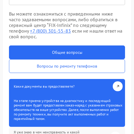
Вы можете ознакомиться с приведенными ниже
часто задаваемыми вопросами, либо обратиться в
сервисный центр “FIX-Infinix” по следующему
телефону
+7 (800) 301-55-83
если не нашли ответ на
свой вопрос.
Общие вопросы
Вопросы по ремонту телефонов
Какие документы вы предоставляете?
На этапе приема устройства на диагностику и последующий
ремонт вам будет предоставлен заказ-наряд с указанием страховых
обязательств на ваше устройство. Далее, после выполнения работ
по ремонту техники, вы получите акт выполненных работ и
гарантийный талон.
Я уже знаю в чем неисправность и какой