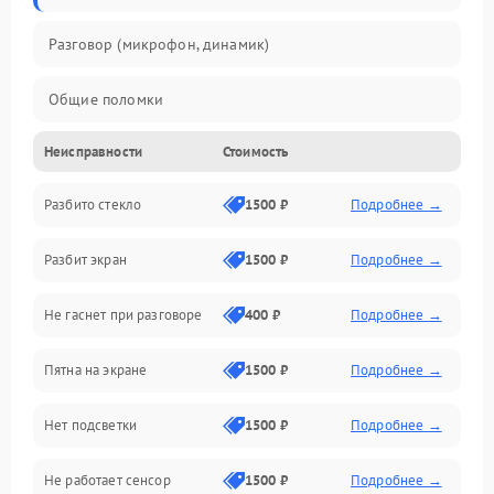
Разговор (микрофон, динамик)
Общие поломки
Неисправности
Стоимость
Проблемы связи
Разбито стекло
1500 ₽
Подробнее →
Камеры
Разбит экран
1500 ₽
Подробнее →
Проблемы с дисплеем и сенсором
Не гаснет при разговоре
400 ₽
Подробнее →
Зарядка
Пятна на экране
1500 ₽
Подробнее →
Проблемы с питанием, зарядкой и аккумулятором
Нет подсветки
1500 ₽
Подробнее →
Проблемы с работой системы, корпусом и другие
Не работает сенсор
1500 ₽
Подробнее →