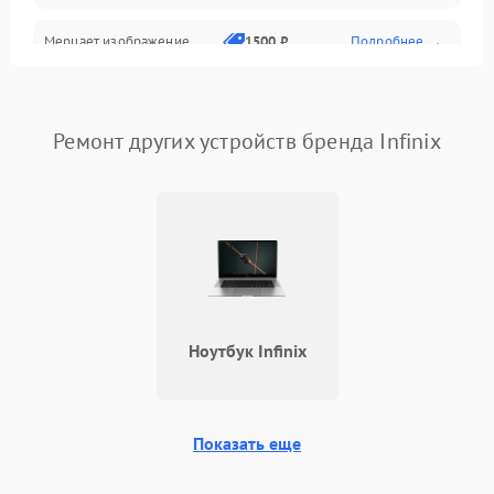
Мерцает изображение
1500 ₽
Подробнее →
Не работает 3D Touch
2400 ₽
Подробнее →
Ремонт других устройств бренда Infinix
Не работает Face ID
4000 ₽
Подробнее →
Ноутбук Infinix
Показать еще