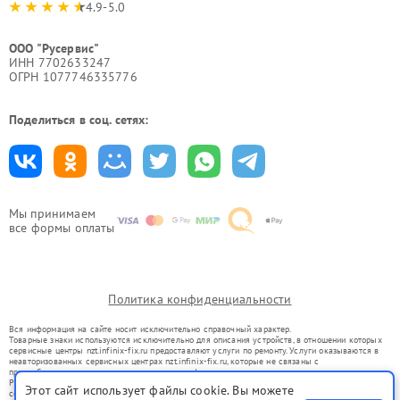
4.9-5.0
ООО "Русервис"
ИНН 7702633247
ОГРН 1077746335776
Поделиться в соц. сетях:
Мы принимаем
все формы оплаты
Политика конфиденциальности
Вся информация на сайте носит исключительно справочный характер.
Товарные знаки используются исключительно для описания устройств, в отношении которых
сервисные центры nzt.infinix-fix.ru предоставляют услуги по ремонту. Услуги оказываются в
неавторизованных сервисных центрах nzt.infinix-fix.ru, которые не связаны с
правообладателями товарных знаков или их официальными представителями.
Ремонт осуществляется для устройств, уже введенных в гражданский оборот в соответствии
Этот сайт использует файлы cookie. Вы можете
со статьей 1487 ГК РФ.