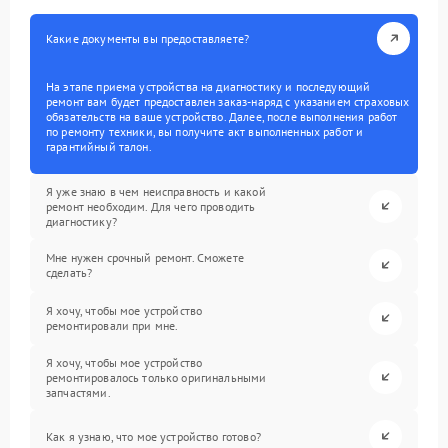
Какие документы вы предоставляете?
На этапе приема устройства на диагностику и последующий
ремонт вам будет предоставлен заказ-наряд с указанием страховых
обязательств на ваше устройство. Далее, после выполнения работ
по ремонту техники, вы получите акт выполненных работ и
гарантийный талон.
Я уже знаю в чем неисправность и какой
ремонт необходим. Для чего проводить
диагностику?
Мне нужен срочный ремонт. Сможете
сделать?
Я хочу, чтобы мое устройство
ремонтировали при мне.
Я хочу, чтобы мое устройство
ремонтировалось только оригинальными
запчастями.
Как я узнаю, что мое устройство готово?