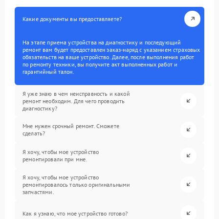
Какие документы вы предоставляете?
На этапе приема устройства на диагностику и последующий
ремонт вам будет предоставлен заказ-наряд с указанием страховых
обязательств на ваше устройство. Далее, после выполнения работ
по ремонту техники, вы получите акт выполненных работ и
гарантийный талон.
Я уже знаю в чем неисправность и какой
ремонт необходим. Для чего проводить
диагностику?
Мне нужен срочный ремонт. Сможете
сделать?
Я хочу, чтобы мое устройство
ремонтировали при мне.
Я хочу, чтобы мое устройство
ремонтировалось только оригинальными
запчастями.
Как я узнаю, что мое устройство готово?