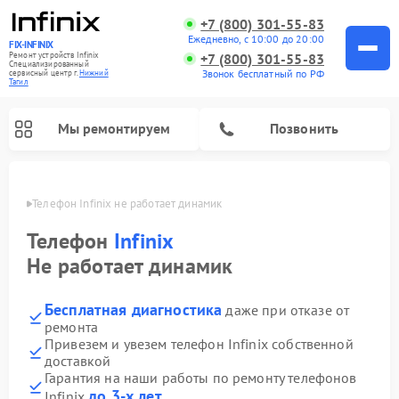
+7 (800) 301-55-83
Ежедневно, с 10:00 до 20:00
FIX-INFINIX
Ремонт устройств Infinix
+7 (800) 301-55-83
Специализированный
Звонок бесплатный по РФ
cервисный центр г.
Нижний
Тагил
Мы ремонтируем
Позвонить
агиле
Телефон Infinix не работает динамик
Телефон
Infinix
Не работает динамик
Бесплатная диагностика
даже при отказе от
ремонта
Привезем и увезем телефон Infinix собственной
доставкой
Гарантия на наши работы по ремонту телефонов
до 3-х лет
Infinix