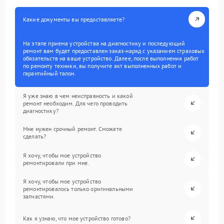
Какие документы вы предоставляете?
На этапе приема устройства на диагностику и последующий
ремонт вам будет предоставлен заказ-наряд с указанием страховых
обязательств на ваше устройство. Далее, после выполнения работ
по ремонту техники, вы получите акт выполненных работ и
гарантийный талон.
Я уже знаю в чем неисправность и какой
ремонт необходим. Для чего проводить
диагностику?
Мне нужен срочный ремонт. Сможете
сделать?
Я хочу, чтобы мое устройство
ремонтировали при мне.
Я хочу, чтобы мое устройство
ремонтировалось только оригинальными
запчастями.
Как я узнаю, что мое устройство готово?