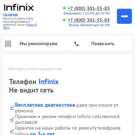
+7 (800) 301-55-83
Ежедневно, с 10:00 до 20:00
FIX-INFINIX
Ремонт устройств Infinix
+7 (800) 301-55-83
Специализированный
Звонок бесплатный по РФ
cервисный центр г.
Нижний
Тагил
Мы ремонтируем
Позвонить
агиле
Телефон Infinix не видит сеть
Телефон
Infinix
Не видит сеть
Бесплатная диагностика
даже при отказе от
ремонта
Привезем и увезем телефон Infinix собственной
доставкой
Гарантия на наши работы по ремонту телефонов
до 3-х лет
Infinix