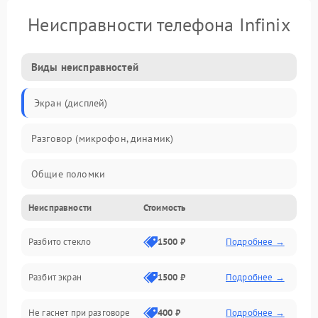
Неисправности телефона Infinix
Виды неисправностей
Экран (дисплей)
Разговор (микрофон, динамик)
Общие поломки
Неисправности
Стоимость
Проблемы связи
Разбито стекло
1500 ₽
Подробнее →
Камеры
Разбит экран
1500 ₽
Подробнее →
Проблемы с дисплеем и сенсором
Не гаснет при разговоре
400 ₽
Подробнее →
Зарядка