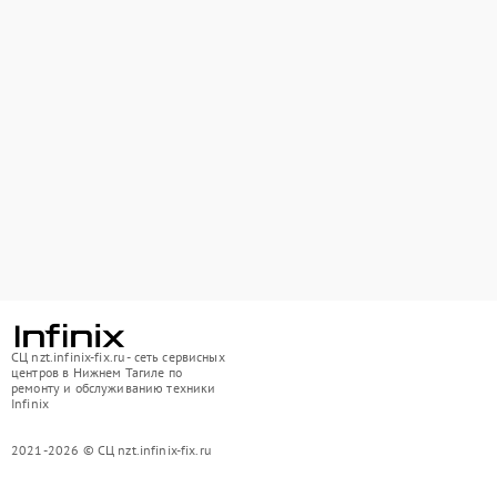
СЦ nzt.infinix-fix.ru - сеть сервисных
центров в Нижнем Тагиле по
ремонту и обслуживанию техники
Infinix
2021-2026 © СЦ nzt.infinix-fix.ru