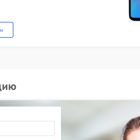
ны
цию