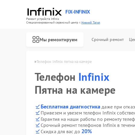
FIX-INFINIX
Ремонт устройств Infinix
Специализированный cервисный центр г.
Нижний Тагил
Мы ремонтируем
Срочный ремонт
Це
nix в Нижнем Тагиле
Телефон Infinix пятна на камере
Телефон
Infinix
Пятна на камере
Бесплатная диагностика
даже при отказ
Привезем и увезем телефон Infinix собств
Гарантия на наши работы по ремонту телеф
Срочный ремонт телефонов Infinix в течен
20%
Скидка для вас до