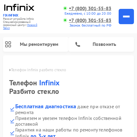
+7 (800) 301-55-83
Ежедневно, с 10:00 до 20:00
FIX-INFINIX
Ремонт устройств Infinix
+7 (800) 301-55-83
Специализированный
Звонок бесплатный по РФ
cервисный центр г.
Нижний
Тагил
Мы ремонтируем
Позвонить
агиле
Телефон Infinix разбито стекло
Телефон
Infinix
Разбито стекло
Бесплатная диагностика
даже при отказе от
ремонта
Привезем и увезем телефон Infinix собственной
доставкой
Гарантия на наши работы по ремонту телефонов
до 3-х лет
Infinix