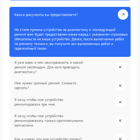
Какие документы вы предоставляете?
На этапе приема устройства на диагностику и последующий
ремонт вам будет предоставлен заказ-наряд с указанием страховых
обязательств на ваше устройство. Далее, после выполнения работ
по ремонту техники, вы получите акт выполненных работ и
гарантийный талон.
Я уже знаю в чем неисправность и какой
ремонт необходим. Для чего проводить
диагностику?
Мне нужен срочный ремонт. Сможете
сделать?
Я хочу, чтобы мое устройство
ремонтировали при мне.
Я хочу, чтобы мое устройство
ремонтировалось только оригинальными
запчастями.
Как я узнаю, что мое устройство готово?