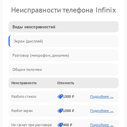
Неисправности телефона Infinix
Виды неисправностей
Экран (дисплей)
Разговор (микрофон, динамик)
Общие поломки
Неисправности
Стоимость
Проблемы связи
Разбито стекло
1500 ₽
Подробнее →
Камеры
Разбит экран
1500 ₽
Подробнее →
Проблемы с дисплеем и сенсором
Не гаснет при разговоре
400 ₽
Подробнее →
Зарядка