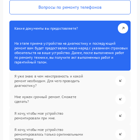
Вопросы по ремонту телефонов
Какие документы вы предоставляете?
На этапе приема устройства на диагностику и последующий
ремонт вам будет предоставлен заказ-наряд с указанием страховых
обязательств на ваше устройство. Далее, после выполнения работ
по ремонту техники, вы получите акт выполненных работ и
гарантийный талон.
Я уже знаю в чем неисправность и какой
ремонт необходим. Для чего проводить
диагностику?
Мне нужен срочный ремонт. Сможете
сделать?
Я хочу, чтобы мое устройство
ремонтировали при мне.
Я хочу, чтобы мое устройство
ремонтировалось только оригинальными
запчастями.