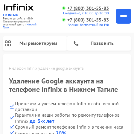
+7 (800) 301-55-83
Ежедневно, с 10:00 до 20:00
FIX-INFINIX
Ремонт устройств Infinix
+7 (800) 301-55-83
Специализированный
Звонок бесплатный по РФ
cервисный центр г.
Нижний
Тагил
Мы ремонтируем
Позвонить
агиле
Телефон Infinix удаление google аккаунта
Удаление Google аккаунта на
телефоне Infinix в Нижнем Тагиле
Привезем и увезем телефон Infinix собственной
доставкой
Гарантия на наши работы по ремонту телефонов
до 3-х лет
Infinix
Срочный ремонт телефонов Infinix в течении часа
20%
Скидка для вас до