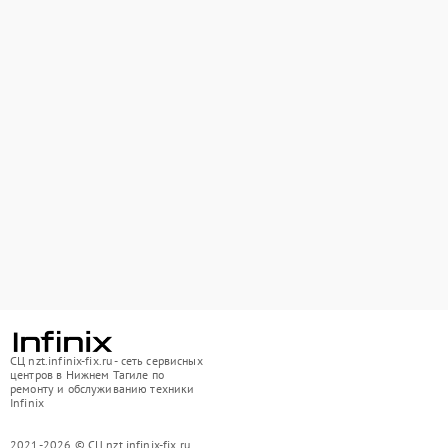
СЦ nzt.infinix-fix.ru - сеть сервисных
центров в Нижнем Тагиле по
ремонту и обслуживанию техники
Infinix
2021-2026 © СЦ nzt.infinix-fix.ru