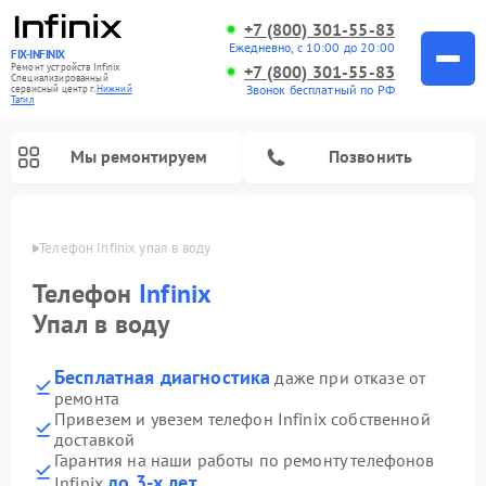
+7 (800) 301-55-83
Ежедневно, с 10:00 до 20:00
FIX-INFINIX
Ремонт устройств Infinix
+7 (800) 301-55-83
Специализированный
Звонок бесплатный по РФ
cервисный центр г.
Нижний
Тагил
Мы ремонтируем
Позвонить
агиле
Телефон Infinix упал в воду 
Телефон
Infinix
Упал в воду
Бесплатная диагностика
даже при отказе от
ремонта
Привезем и увезем телефон Infinix собственной
доставкой
Гарантия на наши работы по ремонту телефонов
до 3-х лет
Infinix