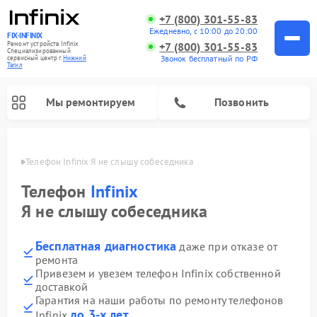
+7 (800) 301-55-83
Ежедневно, с 10:00 до 20:00
FIX-INFINIX
Ремонт устройств Infinix
+7 (800) 301-55-83
Специализированный
Звонок бесплатный по РФ
cервисный центр г.
Нижний
Тагил
Мы ремонтируем
Позвонить
агиле
Телефон Infinix Я не слышу собеседника
Телефон
Infinix
Я не слышу собеседника
Бесплатная диагностика
даже при отказе от
ремонта
Привезем и увезем телефон Infinix собственной
доставкой
Гарантия на наши работы по ремонту телефонов
до 3-х лет
Infinix