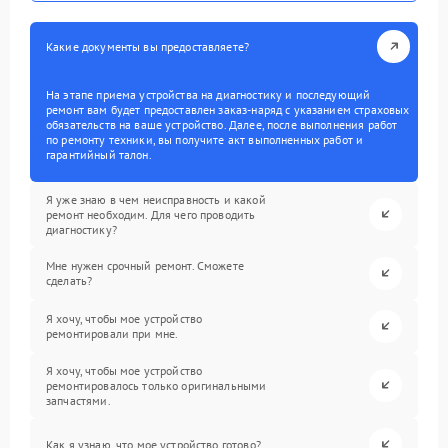
Какие документы вы предоставляете?
На этапе приема устройства на диагностику и последующий
ремонт вам будет предоставлен заказ-наряд с указанием страховых
обязательств на ваше устройство. Далее, после выполнения работ
по ремонту техники, вы получите акт выполненных работ и
гарантийный талон.
Я уже знаю в чем неисправность и какой
ремонт необходим. Для чего проводить
диагностику?
Мне нужен срочный ремонт. Сможете
сделать?
Я хочу, чтобы мое устройство
ремонтировали при мне.
Я хочу, чтобы мое устройство
ремонтировалось только оригинальными
запчастями.
Как я узнаю, что мое устройство готово?