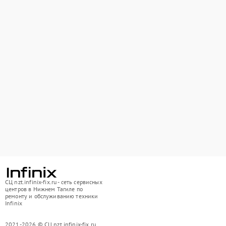
СЦ nzt.infinix-fix.ru - сеть сервисных
центров в Нижнем Тагиле по
ремонту и обслуживанию техники
Infinix
2021-2026 © СЦ nzt.infinix-fix.ru