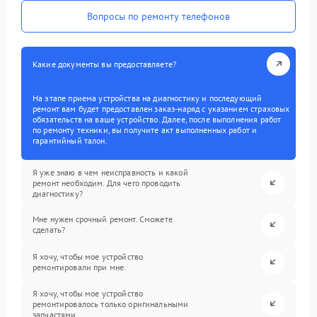
Вопросы по ремонту телефонов
Какие документы вы предоставляете?
На этапе приема устройства на диагностику и последующий
ремонт вам будет предоставлен заказ-наряд с указанием страховых
обязательств на ваше устройство. Далее, после выполнения работ
по ремонту техники, вы получите акт выполненных работ и
гарантийный талон.
Я уже знаю в чем неисправность и какой
ремонт необходим. Для чего проводить
диагностику?
Мне нужен срочный ремонт. Сможете
сделать?
Я хочу, чтобы мое устройство
ремонтировали при мне.
Я хочу, чтобы мое устройство
ремонтировалось только оригинальными
запчастями.