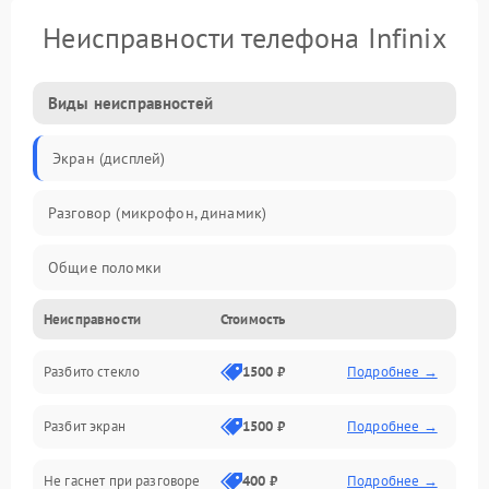
Неисправности телефона Infinix
Виды неисправностей
Экран (дисплей)
Разговор (микрофон, динамик)
Общие поломки
Неисправности
Стоимость
Проблемы связи
Разбито стекло
1500 ₽
Подробнее →
Камеры
Разбит экран
1500 ₽
Подробнее →
Проблемы с дисплеем и сенсором
Не гаснет при разговоре
400 ₽
Подробнее →
Зарядка