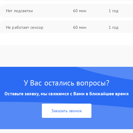
Нет подсветки
60 мин
1 год
Не работает сенсор
60 мин
1 год
Мерцает изображение
60 мин
1 год
Не работает 3D Touch
60 мин
1 год
Не работает Face ID
60 мин
1 год
У Вас остались вопросы?
Оставьте заявку, мы свяжемся с Вами в ближайшее время
Заказать звонок