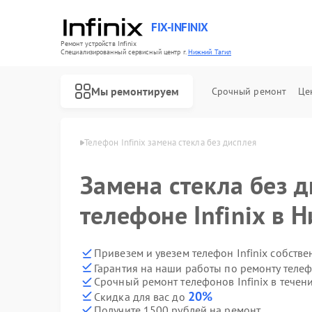
FIX-INFINIX
Ремонт устройств Infinix
Специализированный cервисный центр г.
Нижний Тагил
Мы ремонтируем
Срочный ремонт
Це
nix в Нижнем Тагиле
Телефон Infinix замена стекла без дисплея
Замена стекла без д
телефоне Infinix в 
Привезем и увезем телефон Infinix собств
Гарантия на наши работы по ремонту телеф
Срочный ремонт телефонов Infinix в течен
20%
Скидка для вас до
Получите 1500 рублей на ремонт