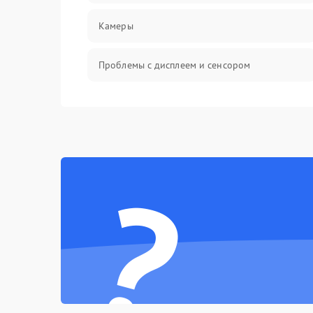
Камеры
Проблемы с дисплеем и сенсором
Зарядка
Проблемы с питанием, зарядкой и
аккумулятором
?
Проблемы с работой системы, корпусом и
другие