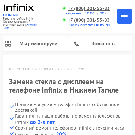
+7 (800) 301-55-83
Ежедневно, с 10:00 до 20:00
FIX-INFINIX
Ремонт устройств Infinix
+7 (800) 301-55-83
Специализированный
Звонок бесплатный по РФ
cервисный центр г.
Нижний
Тагил
Мы ремонтируем
Позвонить
агиле
Телефон Infinix замена стекла с дисплеем
Замена стекла с дисплеем на
телефоне Infinix в Нижнем Тагиле
Привезем и увезем телефон Infinix собственной
доставкой
Гарантия на наши работы по ремонту телефонов
до 3-х лет
Infinix
Срочный ремонт телефонов Infinix в течении часа
20%
Скидка для вас до