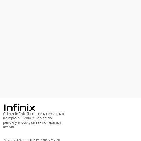
СЦ nzt.infinix-fix.ru - сеть сервисных
центров в Нижнем Тагиле по
ремонту и обслуживанию техники
Infinix
2021-2026 © СЦ nzt.infinix-fix.ru