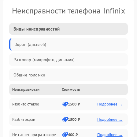
Неисправности телефона Infinix
Виды неисправностей
Экран (дисплей)
Разговор (микрофон, динамик)
Общие поломки
Неисправности
Стоимость
Проблемы связи
Разбито стекло
1500 ₽
Подробнее →
Камеры
Разбит экран
1500 ₽
Подробнее →
Проблемы с дисплеем и сенсором
Не гаснет при разговоре
400 ₽
Подробнее →
Зарядка