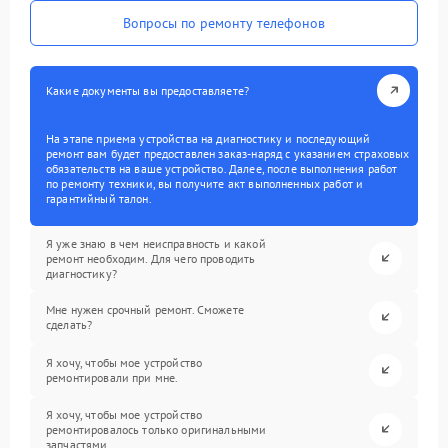
Вопросы по ремонту телефонов
Какие документы вы предоставляете?
На этапе приема устройства на диагностику и последующий
ремонт вам будет предоставлен заказ-наряд с указанием страховых
обязательств на ваше устройство. Далее, после выполнения работ
по ремонту техники, вы получите акт выполненных работ и
гарантийный талон.
Я уже знаю в чем неисправность и какой
ремонт необходим. Для чего проводить
диагностику?
Мне нужен срочный ремонт. Сможете
сделать?
Я хочу, чтобы мое устройство
ремонтировали при мне.
Я хочу, чтобы мое устройство
ремонтировалось только оригинальными
запчастями.