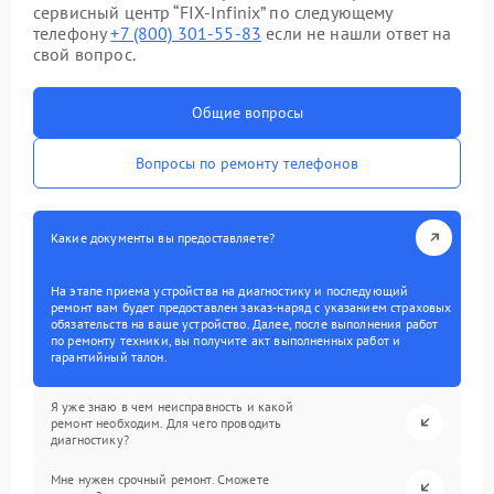
сервисный центр “FIX-Infinix” по следующему
телефону
+7 (800) 301-55-83
если не нашли ответ на
свой вопрос.
Общие вопросы
Вопросы по ремонту телефонов
Какие документы вы предоставляете?
На этапе приема устройства на диагностику и последующий
ремонт вам будет предоставлен заказ-наряд с указанием страховых
обязательств на ваше устройство. Далее, после выполнения работ
по ремонту техники, вы получите акт выполненных работ и
гарантийный талон.
Я уже знаю в чем неисправность и какой
ремонт необходим. Для чего проводить
диагностику?
Мне нужен срочный ремонт. Сможете