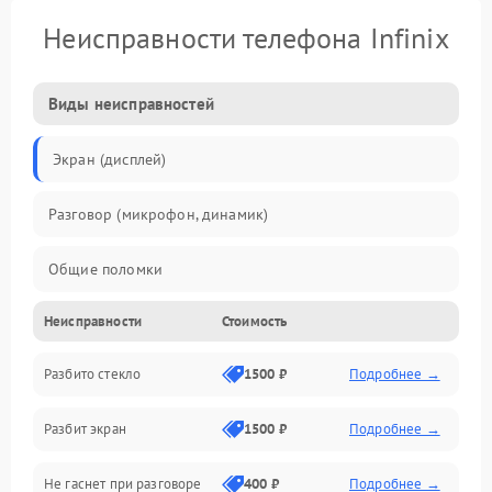
Неисправности телефона Infinix
Виды неисправностей
Экран (дисплей)
Разговор (микрофон, динамик)
Общие поломки
Неисправности
Стоимость
Проблемы связи
Разбито стекло
1500 ₽
Подробнее →
Камеры
Разбит экран
1500 ₽
Подробнее →
Проблемы с дисплеем и сенсором
Не гаснет при разговоре
400 ₽
Подробнее →
Зарядка