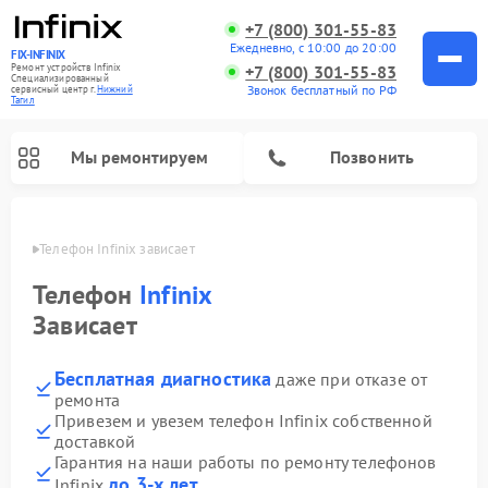
+7 (800) 301-55-83
Ежедневно, с 10:00 до 20:00
FIX-INFINIX
Ремонт устройств Infinix
+7 (800) 301-55-83
Специализированный
Звонок бесплатный по РФ
cервисный центр г.
Нижний
Тагил
Мы ремонтируем
Позвонить
агиле
Телефон Infinix зависает 
Телефон
Infinix
Зависает
Бесплатная диагностика
даже при отказе от
ремонта
Привезем и увезем телефон Infinix собственной
доставкой
Гарантия на наши работы по ремонту телефонов
до 3-х лет
Infinix