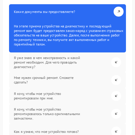
Какие документы вы предоставляете?
На этапе приема устройства на диагностику и последующий
ремонт вам будет предоставлен заказ-наряд с указанием страховых
обязательств на ваше устройство. Далее, после выполнения работ
по ремонту техники, вы получите акт выполненных работ и
гарантийный талон.
Я уже знаю в чем неисправность и какой
ремонт необходим. Для чего проводить
диагностику?
Мне нужен срочный ремонт. Сможете
сделать?
Я хочу, чтобы мое устройство
ремонтировали при мне.
Я хочу, чтобы мое устройство
ремонтировалось только оригинальными
запчастями.
Как я узнаю, что мое устройство готово?